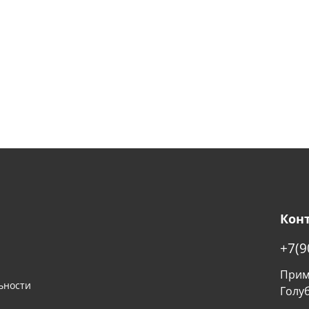
Кон
+7(9
Примо
ьности
Голу