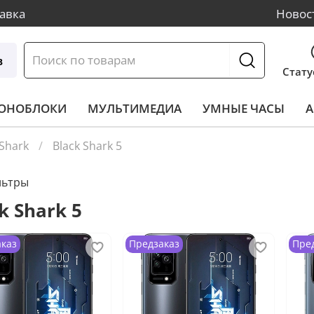
авка
Новос
в
Стату
МОНОБЛОКИ
МУЛЬТИМЕДИА
УМНЫЕ ЧАСЫ
А
 Shark
Black Shark 5
льтры
k Shark 5
аказ
Предзаказ
Пре