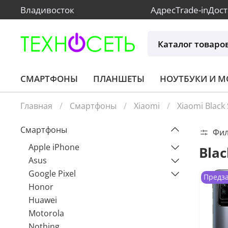
Владивосток
Адрес
Trade-in
Дост
Каталог товаро
СМАРТФОНЫ
ПЛАНШЕТЫ
НОУТБУКИ И 
Главная
Смартфоны
Xiaomi
Xiaomi Black
Смартфоны
Фи
Apple iPhone
Blac
Asus
Google Pixel
Предз
Honor
Huawei
Motorola
Nothing