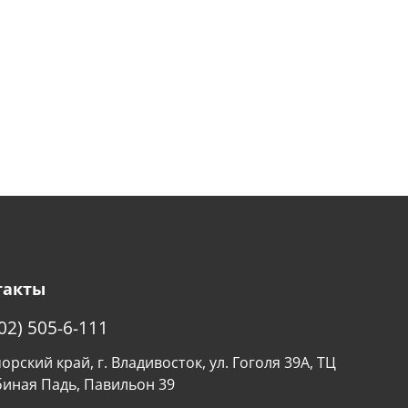
такты
02) 505-6-111
рский край, г. Владивосток, ул. Гоголя 39А, ТЦ
биная Падь, Павильон 39