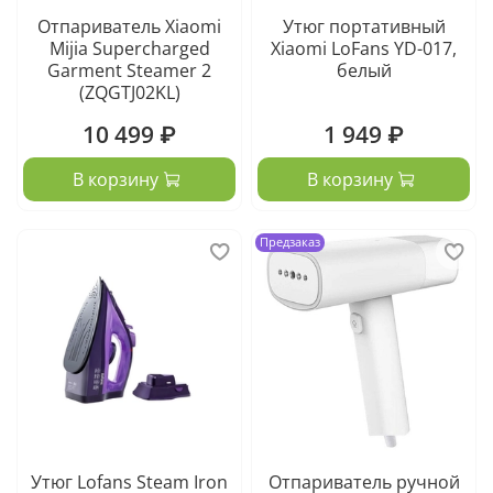
Отпариватель Xiaomi
Утюг портативный
Mijia Supercharged
Xiaomi LoFans YD-017,
Garment Steamer 2
белый
(ZQGTJ02KL)
10 499 ₽
1 949 ₽
В корзину
В корзину
Предзаказ
Утюг Lofans Steam Iron
Отпариватель ручной