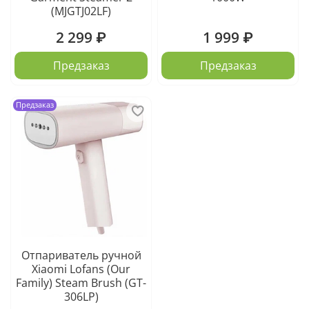
(MJGTJ02LF)
2 299 ₽
1 999 ₽
Предзаказ
Предзаказ
Предзаказ
Отпариватель ручной
Xiaomi Lofans (Our
Family) Steam Brush (GT-
306LP)