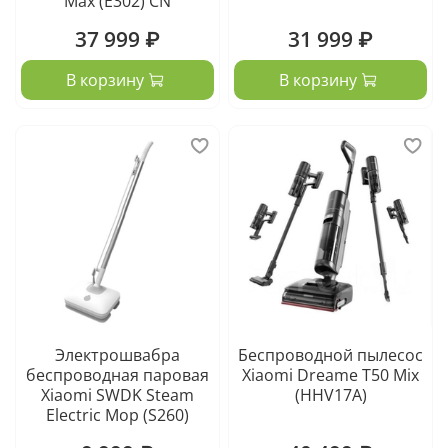
Max (Е302) CN
37 999 ₽
31 999 ₽
В корзину
В корзину
Электрошвабра
Беспроводной пылесос
беспроводная паровая
Xiaomi Dreame T50 Mix
Xiaomi SWDK Steam
(HHV17A)
Electric Mop (S260)