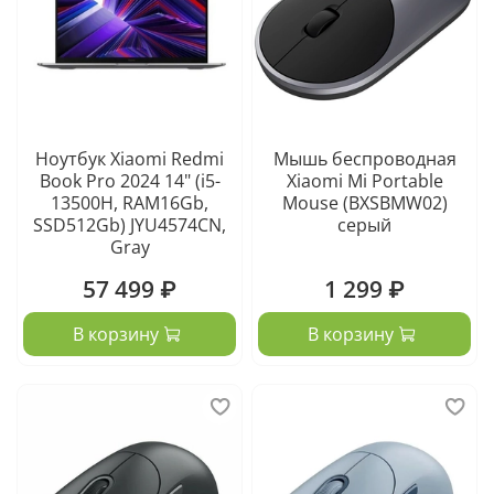
Ноутбук Xiaomi Redmi
Мышь беспроводная
Book Pro 2024 14" (i5-
Xiaomi Mi Portable
13500H, RAM16Gb,
Mouse (BXSBMW02)
SSD512Gb) JYU4574CN,
серый
Gray
57 499 ₽
1 299 ₽
В корзину
В корзину