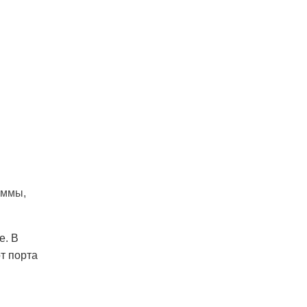
аммы,
е. В
т порта
и