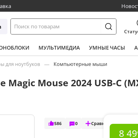
авка
Новос
в
Стату
МОНОБЛОКИ
МУЛЬТИМЕДИА
УМНЫЕ ЧАСЫ
А
ры для ноутбуков
Компьютерные мыши
 Magic Mouse 2024 USB-C (M
586
0
Сравнить
8 49