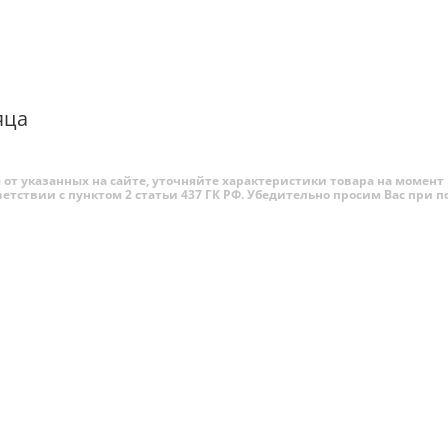
i-Touch поддерживает простые жесты, например, позволяя 
помощью смахивания.
яца
от указанных на сайте, уточняйте характеристики товара на момент 
ветствии с пунктом 2 статьи 437 ГК РФ. Убедительно просим Вас при