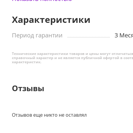
благодаря цельному основанию. Е
ё поверхность Mult
между веб-страницами и прокручивать документы с 
Характеристики
Период гарантии
3 Мес
Технические характеристики товаров и цены могут отличаться 
справочный характер и не является публичной офертой в соот
характеристик.
Отзывы
Отзывов еще никто не оставлял