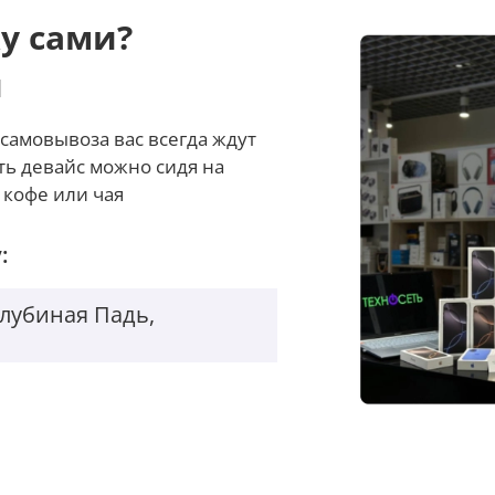
у сами?
и
самовывоза вас всегда ждут
ть девайс можно сидя на
 кофе или чая
:
Голубиная Падь,