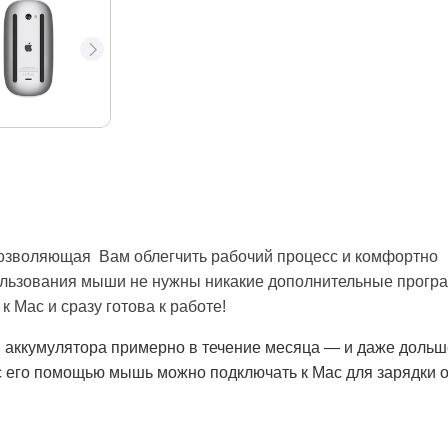
озволяющая Вам облегчить рабочий процесс и комфортно
ользования мыши не нужны никакие дополнительные прогр
 Mac и сразу готова к работе!
 аккумулятора примерно в течение месяца — и даже дольш
 с его помощью мышь можно подключать к Mac для зарядки о
ого аккумулятора и легко скользит по рабочей поверхност