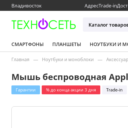
Владивосток
Адрес
Trade-in
Дост
Каталог товаро
СМАРТФОНЫ
ПЛАНШЕТЫ
НОУТБУКИ И 
Главная
Ноутбуки и моноблоки
Аксессуа
Мышь беспроводная Apple
Гарантии
% до конца акции 3 дня
Trade-in