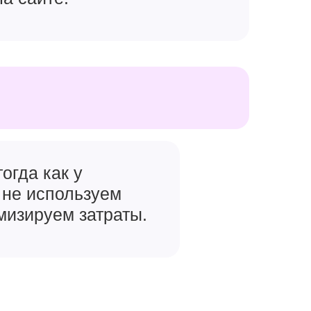
огда как у
 не используем
мизируем затраты.