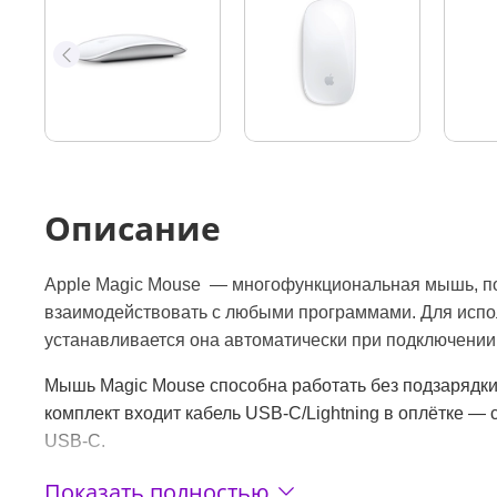
Описание
Apple Magic Mouse — многофункциональная мышь, п
взаимодействовать с любыми программами. Для исп
устанавливается она автоматически при подключении к
Мышь Magic Mouse способна работать без подзарядки
комплект входит кабель USB‑C/Lightning в оплётке —
USB‑C.
Показать полностью
Беспроводная мышь Magic Mouse работает от встроенн