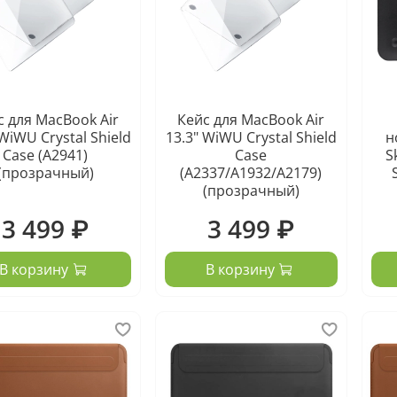
с для MacBook Air
Кейс для MacBook Air
 WiWU Crystal Shield
13.3" WiWU Crystal Shield
н
Case (A2941)
Case
S
(прозрачный)
(A2337/A1932/A2179)
(прозрачный)
3 499 ₽
3 499 ₽
В корзину
В корзину