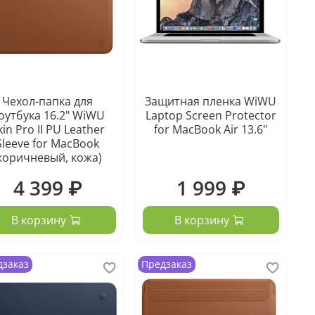
Чехол-папка для
Защитная пленка WiWU
оутбука 16.2" WiWU
Laptop Screen Protector
kin Pro II PU Leather
for MacBook Air 13.6"
Sleeve for MacBook
коричневый, кожа)
4 399 ₽
1 999 ₽
В корзину
В корзину
дзаказ
Предзаказ