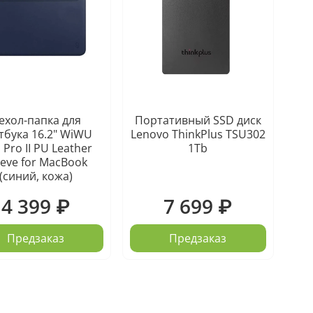
ехол-папка для
Портативный SSD диск
тбука 16.2" WiWU
Lenovo ThinkPlus TSU302
 Pro II PU Leather
1Tb
eeve for MacBook
(синий, кожа)
4 399 ₽
7 699 ₽
Предзаказ
Предзаказ