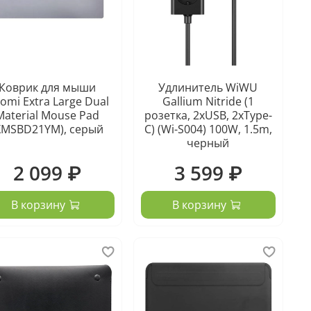
Коврик для мыши
Удлинитель WiWU
aomi Extra Large Dual
Gallium Nitride (1
Material Mouse Pad
розетка, 2xUSB, 2xType-
XMSBD21YM), серый
C) (Wi-S004) 100W, 1.5m,
черный
2 099 ₽
3 599 ₽
В корзину
В корзину