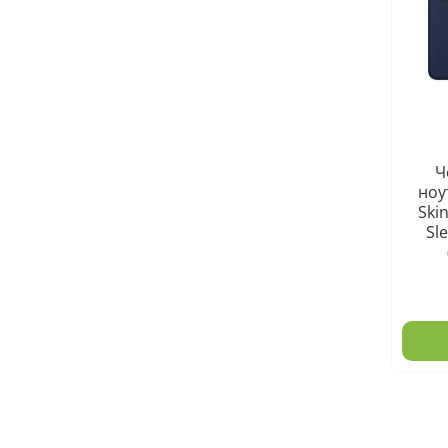
Ч
ноу
Skin
Sl