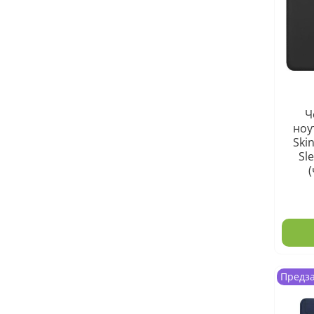
Ч
ноу
Skin
Sl
Предз