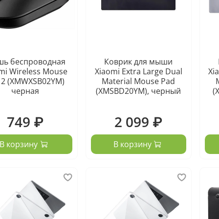
ь беспроводная
Коврик для мыши
mi Wireless Mouse
Xiaomi Extra Large Dual
Xi
e 2 (XMWXSB02YM)
Material Mouse Pad
черная
(XMSBD20YM), черный
(
749 ₽
2 099 ₽
В корзину
В корзину