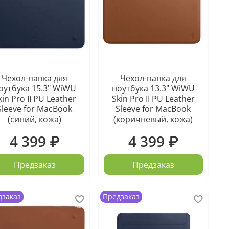
Чехол-папка для
Чехол-папка для
оутбука 15.3" WiWU
ноутбука 13.3" WiWU
kin Pro II PU Leather
Skin Pro II PU Leather
Sleeve for MacBook
Sleeve for MacBook
(синий, кожа)
(коричневый, кожа)
4 399 ₽
4 399 ₽
Предзаказ
Предзаказ
дзаказ
Предзаказ