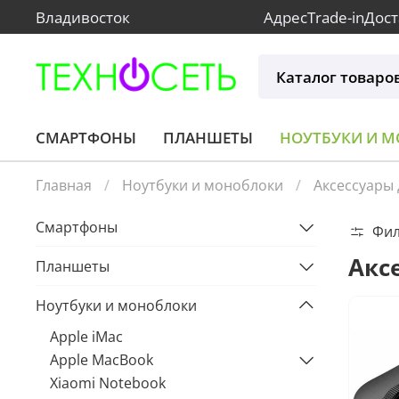
Владивосток
Адрес
Trade-in
Дост
Каталог товаро
СМАРТФОНЫ
ПЛАНШЕТЫ
НОУТБУКИ И 
Главная
Ноутбуки и моноблоки
Аксессуары 
Смартфоны
Фи
Акс
Планшеты
Ноутбуки и моноблоки
Apple iMac
Apple MacBook
Xiaomi Notebook