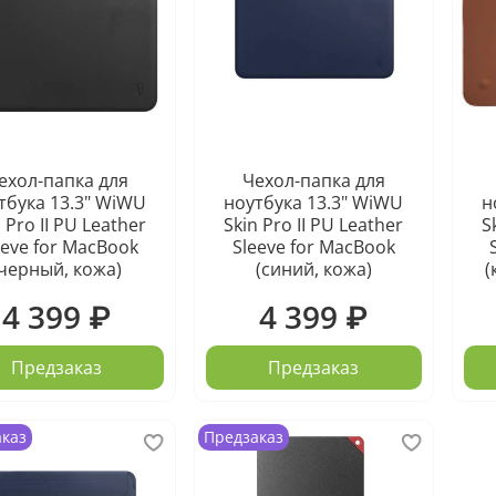
ехол-папка для
Чехол-папка для
тбука 13.3" WiWU
ноутбука 13.3" WiWU
н
 Pro II PU Leather
Skin Pro II PU Leather
S
eeve for MacBook
Sleeve for MacBook
(черный, кожа)
(синий, кожа)
(
4 399 ₽
4 399 ₽
Предзаказ
Предзаказ
аказ
Предзаказ