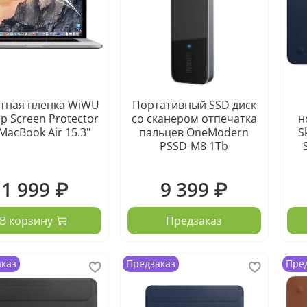
тная пленка WiWU
Портативный SSD диск
p Screen Protector
со сканером отпечатка
н
 MacBook Air 15.3"
пальцев OneModern
S
PSSD-M8 1Tb
1 999 ₽
9 399 ₽
В корзину
Предзаказ
аказ
Предзаказ
Пре