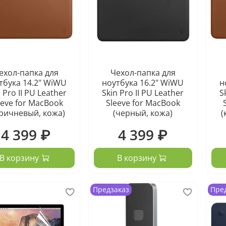
ехол-папка для
Чехол-папка для
тбука 14.2" WiWU
ноутбука 16.2" WiWU
н
 Pro II PU Leather
Skin Pro II PU Leather
S
eeve for MacBook
Sleeve for MacBook
ричневый, кожа)
(черный, кожа)
(
4 399 ₽
4 399 ₽
В корзину
В корзину
Предзаказ
Пре