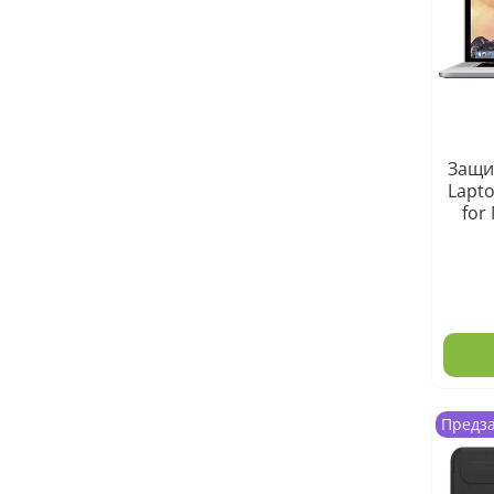
Защи
Lapto
for
Предз