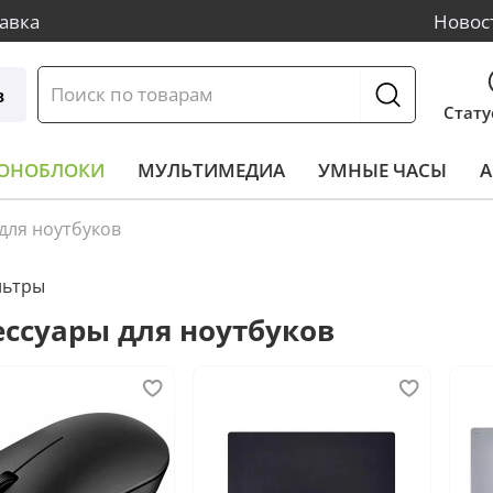
авка
Новос
в
Стату
МОНОБЛОКИ
МУЛЬТИМЕДИА
УМНЫЕ ЧАСЫ
А
для ноутбуков
льтры
ессуары для ноутбуков