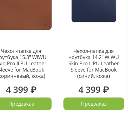
Чехол-папка для
Чехол-папка для
оутбука 15.3" WiWU
ноутбука 14.2" WiWU
kin Pro II PU Leather
Skin Pro II PU Leather
Sleeve for MacBook
Sleeve for MacBook
коричневый, кожа)
(синий, кожа)
4 399 ₽
4 399 ₽
Предзаказ
Предзаказ