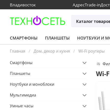
Владивосток
Адрес
Trade-in
Дост
Каталог товаро
СМАРТФОНЫ
ПЛАНШЕТЫ
НОУТБУКИ И 
Главная
Дом, декор и кухня
Wi-Fi роутеры
Смартфоны
Фи
Wi-F
Планшеты
Ноутбуки и моноблоки
Мультимедиа
Умные часы