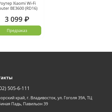
Роутер Xiaomi Wi-Fi
outer BE3600 (RD16)
3 099 ₽
Предзаказ
такты
02) 505-6-111
рский край, г. Владивосток, ул. Гоголя 39А, ТЦ
биная Падь, Павильон 39