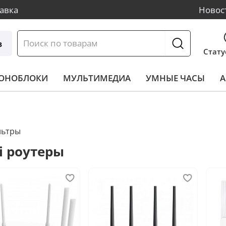
авка
Новос
в
Стату
МОНОБЛОКИ
МУЛЬТИМЕДИА
УМНЫЕ ЧАСЫ
А
льтры
i роутеры