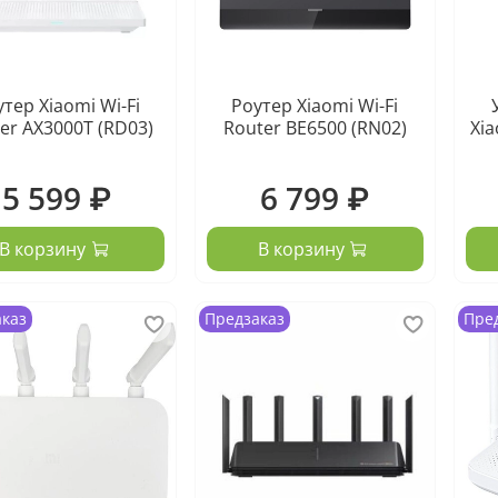
тер Xiaomi Wi-Fi
Роутер Xiaomi Wi-Fi
er AX3000T (RD03)
Router BE6500 (RN02)
Xia
5 599 ₽
6 799 ₽
В корзину
В корзину
аказ
Предзаказ
Пре