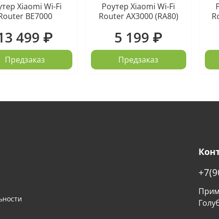
тер Xiaomi Wi-Fi
Роутер Xiaomi Wi-Fi
Router BE7000
Router AX3000 (RA80)
R
13 499 ₽
5 199 ₽
Предзаказ
Предзаказ
Кон
+7(9
Примо
ьности
Голу