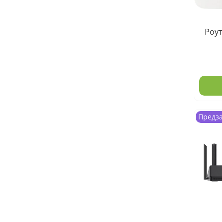
Роут
Предз