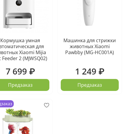
Кормушка умная
Машинка для стрижки
втоматическая для
животных Xiaomi
вотных Xiaomi Mijia
Pawbby (MG-HC001A)
t Feeder 2 (MJWSQ02)
7 699 ₽
1 249 ₽
Предзаказ
Предзаказ
дзаказ