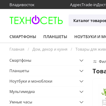
Владивосток
Адрес
Trade-in
Дост
Каталог товаро
СМАРТФОНЫ
ПЛАНШЕТЫ
НОУТБУКИ И 
Главная
Дом, декор и кухня
Товары для жив
Смартфоны
Фи
Тов
Планшеты
Ноутбуки и моноблоки
Мультимедиа
Умные часы