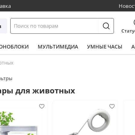
авка
Новос
в
Стату
МОНОБЛОКИ
МУЛЬТИМЕДИА
УМНЫЕ ЧАСЫ
А
отных
льтры
ары для животных