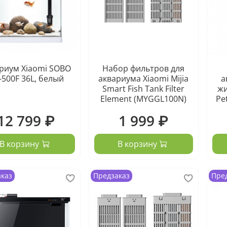
риум Xiaomi SOBO
Набор фильтров для
-500F 36L, белый
аквариума Xiaomi Mijia
а
Smart Fish Tank Filter
жи
Element (MYGGL100N)
Pe
12 799 ₽
1 999 ₽
В корзину
В корзину
аказ
Предзаказ
Пре