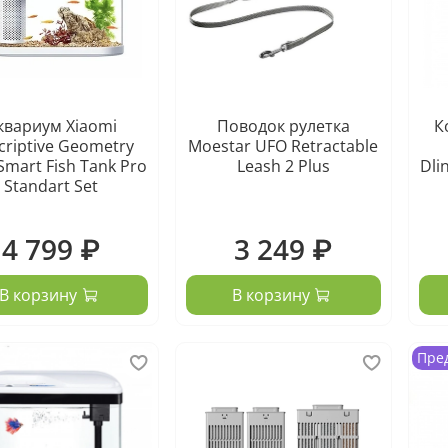
квариум Xiaomi
Поводок рулетка
К
criptive Geometry
Moestar UFO Retractable
Smart Fish Tank Pro
Leash 2 Plus
Dli
Standart Set
4 799 ₽
3 249 ₽
В корзину
В корзину
Пре