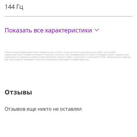
144 Гц
Показать все характеристики
Технические характеристики товаров и цены могут отличаться от указанных на сайте, уточняйте
характеристики товара на момент покупки и оплаты. Вся информация на сайте о товарах носит справочный
характер и не является публичной офертой в соответствии с пунктом 2 статьи 437 ГК РФ. Убедительно просим
Вас при покупке проверять наличие желаемых функций и характеристик.
Отзывы
Отзывов еще никто не оставлял