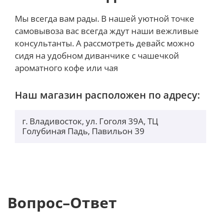
Мы всегда вам рады. В нашей уютной точке
самовывоза вас всегда ждут наши вежливые
В основу iPhone 15 Pro положена новая
консультанты. А рассмотреть девайс можно
однокристальная платформа Apple A17 Pro, в
сидя на удобном диванчике с чашечкой
которой, по словам Apple, применён самый
ароматного кофе или чая
быстрый и энергоэффективный мобильный
центральный процессор — он на 10 % превосходит
предшественника. Чип обладает шестью
Наш магазин расположен по адресу:
вычислительными ядрами (два
высокопроизводительных и четыре
г. Владивосток, ул. Гоголя 39А, ТЦ
энергоэффективных). Платформа производится по
Голубиная Падь, Павильон 39
нормам 3-нм техпроцесса TSMC и содержит около
19 млрд транзисторов. Чип оснащён в два раза
более быстрым по сравнению с Apple A16 Bionic
новым 16-ядерным нейронным движком для
ускорения ИИ — он способен обрабатывать до 35
триллионов операций в секунду.
Вопрос–Ответ