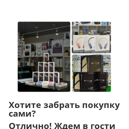
боковой грани появилась кнопка Action. Удерживая
ее, пользователи смогут переключаться между
режимом звонка и беззвучным режимом, при этом
изменение состояния отображается тактильной
обратной связью. Также пользователи смогут
назначить для этой кнопки различные действия,
например, нажатием на неё можно начать запись
голосовой заметки, запустить камеру, активировать
указанную возможность, функцию или запустить
ярлык.
Хотите забрать покупку
сами?
Отлично! Ждем в гости