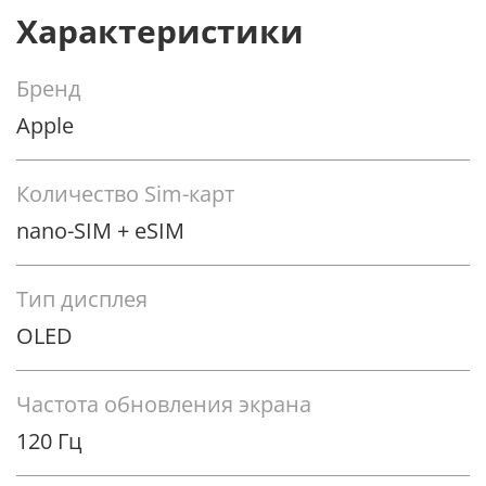
Характеристики
Бренд
Apple
Дизайн новых iPhone во многом остался прежним,
однако на смену раме из нержавеющей стали
пришла рама из титана. Apple утверждает, что
Количество Sim-карт
новый iPhone 15 Pro — самый легкий iPhone Pro-
nano-SIM + eSIM
серии за всю историю компании. При этом
прочность смартфона выросла, так как титан
является одним из самых прочных металлов. Кроме
Тип дисплея
того, новинка отличается самыми тонкими рамками
OLED
вокруг дисплея. Общие размеры смартфонов были
слегка уменьшены без уменьшения размера
дисплея.
Частота обновления экрана
120 Гц