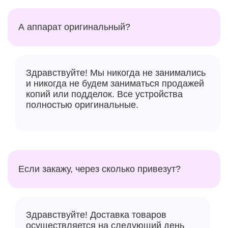
А аппарат оригинальный?
Здравствуйте! Мы никогда не занимались
и никогда не будем заниматься продажей
копий или подделок. Все устройства
полностью оригинальные.
A17 Pro получил совершенно новый графический
процессор с шейдерной архитектурой,
разработанной самой Apple. По словам
представителей Apple, это крупнейший редизайн в
Если закажу, через сколько привезут?
истории графических процессоров Apple с упором
на производительность и эффективность, работу с
тяжёлыми приложениями и новые возможности
рендеринга. Она предлагает аппаратное ускорение
Здравствуйте! Доставка товаров
трассировки лучей и новые возможности шейдинга.
осуществляется на следующий день