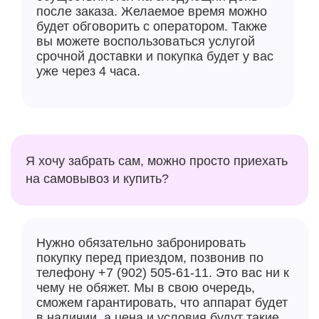
Консольные игры, такие как Resident Evil 4, теперь
после заказа. Желаемое время можно
будет обговорить с оператором. Также
можно играть на iPhone, сказала Apple на
вы можете воспользоваться услугой
презентации. Отмечается, что GPU быстрее
срочной доставки и покупка будет у вас
предшественника на 20 % и в четыре раза быстрее в
уже через 4 часа.
трассировке лучей, и ещё более энергоэффективен.
Я хочу забрать сам, можно просто приехать
на самовывоз и купить?
Нужно обязательно забронировать
покупку перед приездом, позвонив по
телефону +7 (902) 505-61-11. Это вас ни к
Что касается фотосъемки, то iPhone 15 Pro оснащен
чему не обяжет. Мы в свою очередь,
новой 48-Мп основной камерой с более крупным
сможем гарантировать, что аппарат будет
сенсором, а портретная съемка получила
в наличии, а цена и условия будут такие