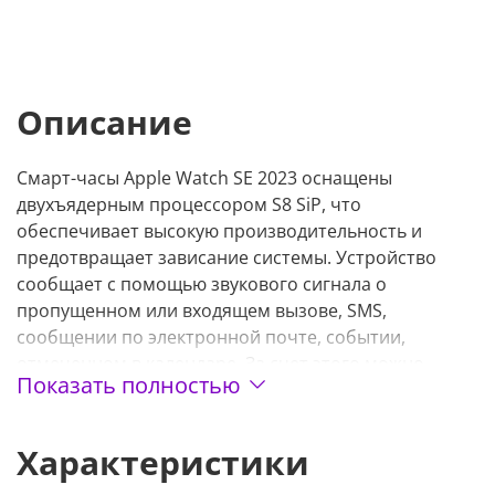
Описание
Смарт-часы Apple Watch SE 2023 оснащены
двухъядерным процессором S8 SiP, что
обеспечивает высокую производительность и
предотвращает зависание системы. Устройство
сообщает с помощью звукового сигнала о
пропущенном или входящем вызове, SMS,
сообщении по электронной почте, событии,
отмеченном в календаре. За счет этого можно
Показать полностью
всегда оставаться на связи и быть в курсе
актуальных событий. Посредством кнопки SOS
можно сразу вызвать экстренные службы, чтобы
Характеристики
своевременно оказать помощь пострадавшему.