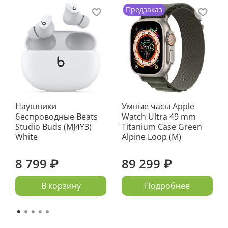
Предзаказ
Наушники
Умные часы Apple
беспроводные Beats
Watch Ultra 49 mm
Studio Buds (MJ4Y3)
Titanium Case Green
White
Alpine Loop (M)
8 799 ₽
89 299 ₽
В корзину
Подробнее
В iPhone 15 Pro вместо традиционного для всех
предыдущих iPhone переключателя звука на