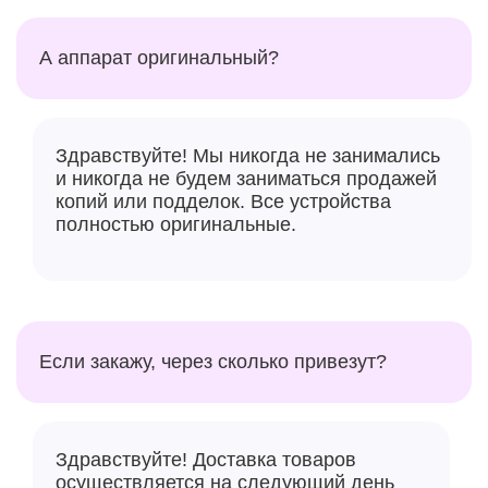
А аппарат оригинальный?
Здравствуйте! Мы никогда не занимались
и никогда не будем заниматься продажей
копий или подделок. Все устройства
полностью оригинальные.
A17 Pro получил совершенно новый графический
процессор с шейдерной архитектурой,
разработанной самой Apple. По словам
представителей Apple, это крупнейший редизайн в
Если закажу, через сколько привезут?
истории графических процессоров Apple с упором
на производительность и эффективность, работу с
тяжёлыми приложениями и новые возможности
рендеринга. Она предлагает аппаратное ускорение
Здравствуйте! Доставка товаров
трассировки лучей и новые возможности шейдинга.
осуществляется на следующий день