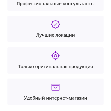
Профессиональные консультанты
Лучшие локации
Важным нововведением для новых iPhone является
Только оригинальная продукция
переход с разъёма Lightning на универсальный USB-
C. И в iPhone 15 Pro компания Apple решила не
просто обновить разъём, но также и перейти на
новую версию стандарта — здесь применён USB 3 со
скоростью до 10 Гбит/с. Интересной особенностью
Удобный интернет-магазин
здесь является возможность записи видео 4K60
ProRes прямо на внешний накопитель,
подключённый к USB-порту. Также теперь от iPhone