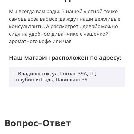
Мы всегда вам рады. В нашей уютной точке
самовывоза вас всегда ждут наши вежливые
В основу iPhone 15 Pro положена новая
консультанты. А рассмотреть девайс можно
однокристальная платформа Apple A17 Pro, в
сидя на удобном диванчике с чашечкой
которой, по словам Apple, применён самый
ароматного кофе или чая
быстрый и энергоэффективный мобильный
центральный процессор — он на 10 % превосходит
предшественника. Чип обладает шестью
Наш магазин расположен по адресу:
вычислительными ядрами (два
высокопроизводительных и четыре
г. Владивосток, ул. Гоголя 39А, ТЦ
энергоэффективных). Платформа производится по
Голубиная Падь, Павильон 39
нормам 3-нм техпроцесса TSMC и содержит около
19 млрд транзисторов. Чип оснащён в два раза
более быстрым по сравнению с Apple A16 Bionic
новым 16-ядерным нейронным движком для
ускорения ИИ — он способен обрабатывать до 35
триллионов операций в секунду.
Вопрос–Ответ