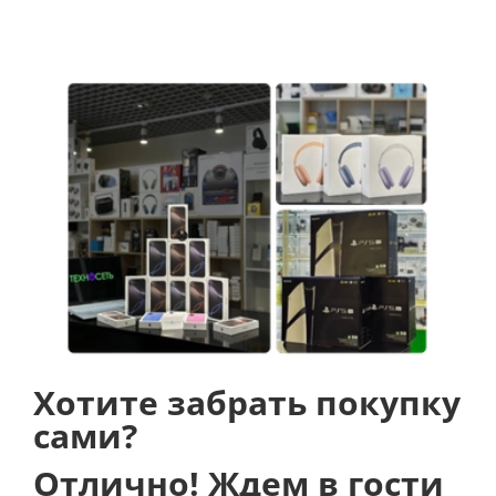
боковой грани появилась кнопка Action. Удерживая
ее, пользователи смогут переключаться между
режимом звонка и беззвучным режимом, при этом
изменение состояния отображается тактильной
обратной связью. Также пользователи смогут
назначить для этой кнопки различные действия,
например, нажатием на неё можно начать запись
голосовой заметки, запустить камеру, активировать
указанную возможность, функцию или запустить
ярлык.
Хотите забрать покупку
сами?
Отлично! Ждем в гости