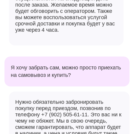
Консольные игры, такие как Resident Evil 4, теперь
после заказа. Желаемое время можно
будет обговорить с оператором. Также
можно играть на iPhone, сказала Apple на
вы можете воспользоваться услугой
презентации. Отмечается, что GPU быстрее
срочной доставки и покупка будет у вас
предшественника на 20 % и в четыре раза быстрее в
уже через 4 часа.
трассировке лучей, и ещё более энергоэффективен.
Я хочу забрать сам, можно просто приехать
на самовывоз и купить?
Нужно обязательно забронировать
покупку перед приездом, позвонив по
телефону +7 (902) 505-61-11. Это вас ни к
Что касается фотосъемки, то iPhone 15 Pro оснащен
чему не обяжет. Мы в свою очередь,
новой 48-Мп основной камерой с более крупным
сможем гарантировать, что аппарат будет
сенсором, а портретная съемка получила
в наличии, а цена и условия будут такие