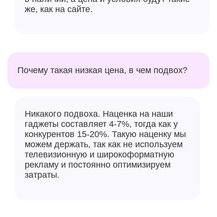
обновление благодаря функции, которая
же, как на сайте.
автоматически фиксирует информацию о глубине,
что избавляет от необходимости самостоятельно
выбирать портретный режим. В то же время в
темных помещениях, по словам Apple, улучшенная
функция Smart HDR позволяет лучше передавать
Почему такая низкая цена, в чем подвох?
яркие цвета с большим числом деталей и более
широким динамическим диапазоном. Новое
нанопокрытие уменьшает блики объектива. Теперь
поддерживается съёмка в полном разрешении 48-
Никакого подвоха. Наценка на наши
гаджеты составляет 4-7%, тогда как у
Мп и сохранении в формате HEIF (а не только в
конкурентов 15-20%. Такую наценку мы
ProRAW). Основная камера поддерживает съемку с
можем держать, так как не используем
эквивалентным фокусным расстоянием в 24, 28 и 35
телевизионную и широкоформатную
мм.
рекламу и постоянно оптимизируем
затраты.