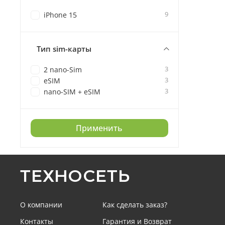
9
iPhone 15
Тип sim-карты
3
2 nano-Sim
3
eSIM
3
nano-SIM + eSIM
Применить
ТЕХНОСЕТЬ
О компании
Как сделать заказ?
Контакты
Гарантия и Возврат