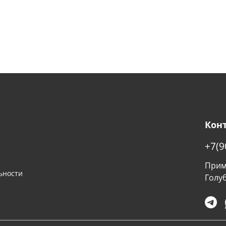
Кон
+7(9
Примо
ьности
Голу