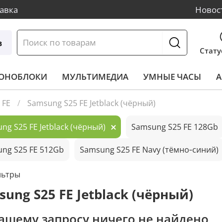
авка
Новос
в
Стату
МОНОБЛОКИ
МУЛЬТИМЕДИА
УМНЫЕ ЧАСЫ
А
 FE
Samsung S25 FE Jetblack (чёрный)
ng S25 FE Jetblack (чёрный)
Samsung S25 FE 128Gb
ng S25 FE 512Gb
Samsung S25 FE Navy (тёмно‑синий)
льтры
ung S25 FE Jetblack (чёрный)
ашему запросу ничего не найдено