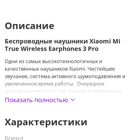
Описание
Беспроводные наушники Xiaomi Mi
True Wireless Earphones 3 Pro
Одни из самых высокотехнологичных и
качественных наушников Xiaomi. Чистейшее
звучание, система активного шумоподавления и
увеличенное время работы. Очередное
доказательство того, что лучшие современные
разработки аудио-техники доступны каждому.
Показать полностью
Xiaomi делают следующий шаг к достижению
вершин звуковоспроизведения.
Характеристики
Чистейшее звучание
Бренд
Наушники оснащены Bluetooth 5.2 и поддерживают