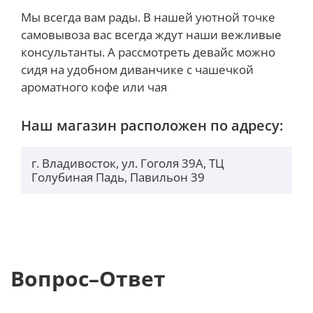
Это позволяет активно использовать Mi True
Мы всегда вам рады. В нашей уютной точке
Wireless Earphones 2 Pro в течение 5 часов
самовывоза вас всегда ждут наши вежливые
прослушивания музыки и 5 часов в режиме
консультанты. А рассмотреть девайс можно
моногарнитуры, а кейс с аккумулятором 600 мАч
сидя на удобном диванчике с чашечкой
дает дополнительные 28 часов работы.
ароматного кофе или чая
Наш магазин расположен по адресу:
г. Владивосток, ул. Гоголя 39А, ТЦ
Голубиная Падь, Павильон 39
Вопрос–Ответ