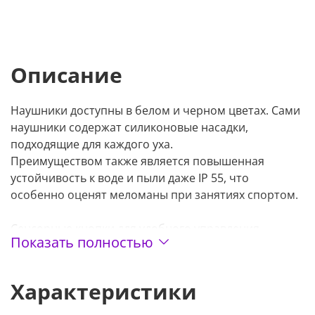
Описание
Наушники доступны в белом и черном цветах. Сами
наушники содержат силиконовые насадки,
подходящие для каждого уха.
Преимуществом также является повышенная
устойчивость к воде и пыли даже IP 55, что
особенно оценят меломаны при занятиях спортом.
Сенсорные кнопки для удобного управления
Показать полностью
основными функциями. Сенсорное управление
поддерживает несколько жестов. Длительное
удержание левой или правой кнопки запускает
Характеристики
режим ANC. Кратковременное нажатие на наушники
позволяет воспроизвести / приостановить