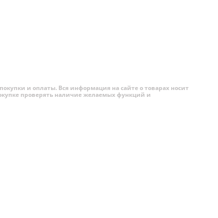
еским
ическая
цветах:
фект.
покупки и оплаты. Вся информация на сайте о товарах носит
HD+ с
 покупке проверять наличие желаемых функций и
ктивную
рактивную
 времени
ие
это
ость и,
 которая