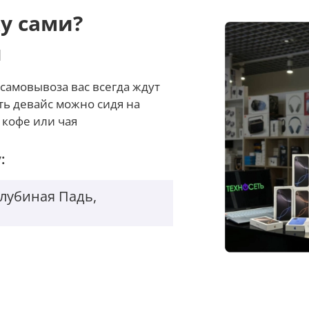
, чтобы справиться с нагрузкой.
у сами?
и
самовывоза вас всегда ждут
ть девайс можно сидя на
 кофе или чая
:
Голубиная Падь,