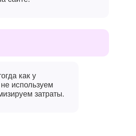
огда как у
 не используем
мизируем затраты.