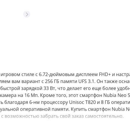
в игровом стиле с 6.72-дюймовым дисплеем FHD+ и наст
ляем вам вариант с 256 ГБ памяти UFS 3.1. Он также осн
ыстрой зарядкой 33 Вт, что делает его еще более удоб
камера на 16 Мп. Кроме того, этот смартфон Nubia Neo 
 благодаря 6-нм процессору Unisoc T820 и 8 ГБ операт
уальной оперативной памяти. Купить смартфон Nubia N
же с возможностью забрать свой заказ самостоятельно.
рые оптимизируют ваш игровой пр