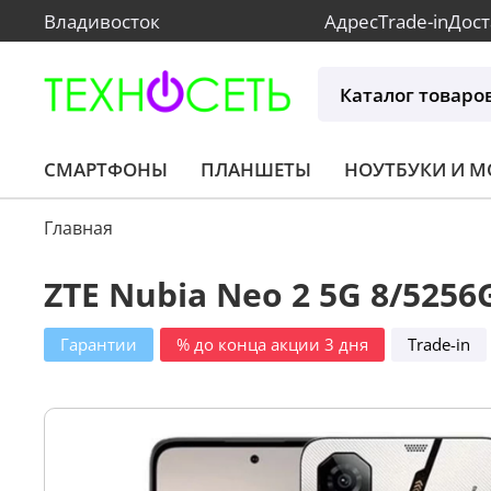
Владивосток
Адрес
Trade-in
Дост
Каталог товаро
СМАРТФОНЫ
ПЛАНШЕТЫ
НОУТБУКИ И 
Главная
ZTE Nubia Neo 2 5G 8/5256G
Гарантии
% до конца акции 3 дня
Trade-in