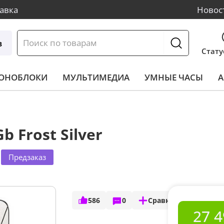
авка
Новос
в
Стату
МОНОБЛОКИ
МУЛЬТИМЕДИА
УМНЫЕ ЧАСЫ
А
b Frost Silver
Предзаказ
586
0
Сравнить
27 4