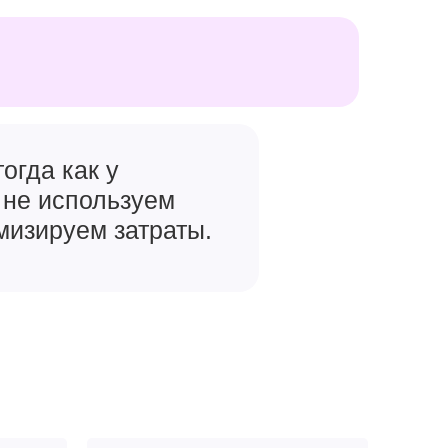
огда как у
 не используем
мизируем затраты.