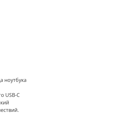
да ноутбука
то USB-С
окий
ествий.