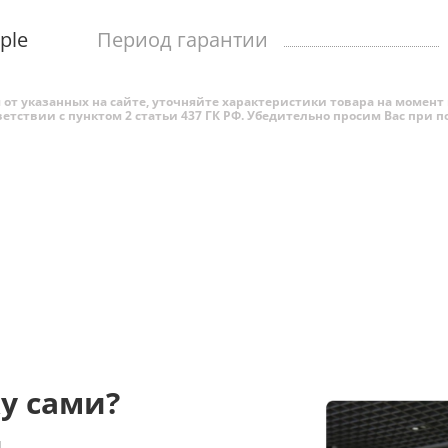
ple
Период гарантии
от указанных на сайте, уточняйте характеристики товара на момент 
ветствии с пунктом 2 статьи 437 ГК РФ. Убедительно просим Вас при
у сами?
и