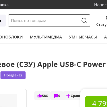
авка
Новос
в
Стату
МОНОБЛОКИ
МУЛЬТИМЕДИА
УМНЫЕ ЧАСЫ
А
вое (СЗУ) Apple USB-C Power
Предзаказ
586
0
Сравнить
4 79