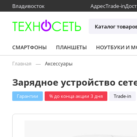
Владивосток
Адрес
Trade-in
Дост
Каталог товаро
СМАРТФОНЫ
ПЛАНШЕТЫ
НОУТБУКИ И 
Главная
Аксессуары
Зарядное устройство сете
Гарантии
% до конца акции 3 дня
Trade-in