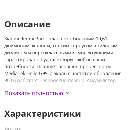
Описание
Xiaomi Redmi Pad – планшет с большим 10,61-
дюймовым экраном, тонким корпусом, стильным
дизайном и первоклассными комплектующими
гарантированно удовлетворит любые ваши
потребности. Планшет оснащен процессором
MediaTek Helio G99, а экран с частотой обновления
90 Гц работает невероятно плавно. Аккумулятор
емкостью 8000 мА ч избавит вас от любых забот,
Показать полностью
связанных с зарядкой. Производительность
значительно улучшена благодаря флагманскому 6-
нм техпроцессу. Наслаждайтесь скоростью
Характеристики
воспроизведения. Модель обладает утончённым
дизайном, невероятно удобный
Бренд
цельнометаллический корпус, симметричные