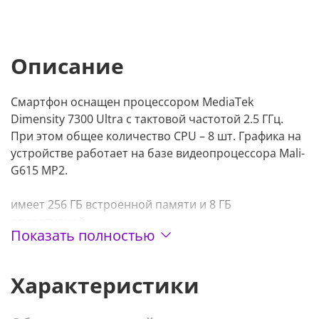
Описание
Смартфон оснащен процессором MediaTek
Dimensity 7300 Ultra с тактовой частотой 2.5 ГГц.
При этом общее количество CPU – 8 шт. Графика на
устройстве работает на базе видеопроцессора Mali-
G615 MP2.
имеет 256 ГБ встроенной памяти и 8 ГБ
оперативной.
Показать полностью
Смартфон работает на базе операционной системы
Android 14.
Характеристики
Основных камер на устройстве 3 шт., разрешением