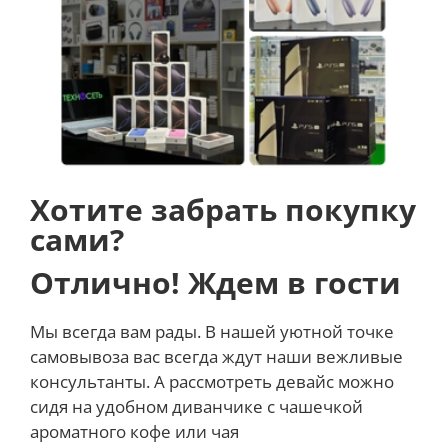
Ноутбук не занимает много места и его удобно
носить с собой.
Полноразмерная клавиатура
Клавиатура ноутбука оснащена подсветкой, яркость
которой можно регулировать. Всего предусмотрено
Хотите забрать покупку
4 уровня яркости.
сами?
Отлично! Ждем в гости
Большая батарея
Мы всегда вам рады. В нашей уютной точке
Батарея емкостью 5.6 Вт/ч поддерживает работу
самовывоза вас всегда ждут наши вежливые
ноутбука на протяжении 10 часов. Благодаря
консультанты. А рассмотреть девайс можно
технологии быстрой зарядки аккумулятор
сидя на удобном диванчике с чашечкой
заряжается примерно за 1 час.
ароматного кофе или чая