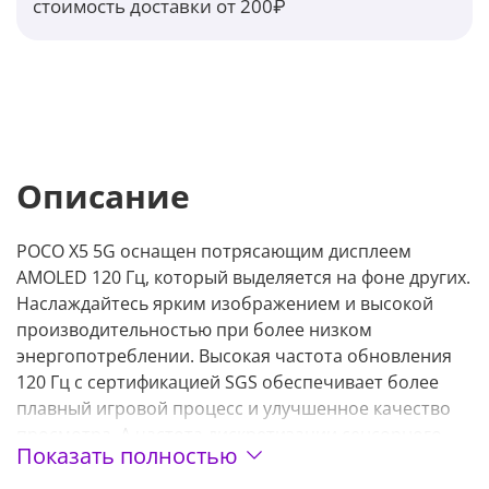
стоимость доставки от 200₽
Описание
POCO X5 5G оснащен потрясающим дисплеем
AMOLED 120 Гц, который выделяется на фоне других.
Наслаждайтесь ярким изображением и высокой
производительностью при более низком
энергопотреблении. Высокая частота обновления
120 Гц с сертификацией SGS обеспечивает более
плавный игровой процесс и улучшенное качество
просмотра. А частота дискретизации сенсорного
Показать полностью
слоя 240 Гц позволяет уловить все моменты во
время игры.