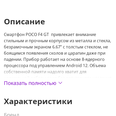
Описание
Смартфон POCO F4 GT привлекает внимание
стильным и прочным корпусом из металла и стекла,
безрамочным экраном 6.67” с толстым стеклом, не
боящимся появления сколов и царапин даже при
падении. Прибор работает на основе 8-ядерного
процессора под управлением Android 12. Объема
собственной памяти надолго хватит для
нормальной работы даже без регулярного удаления
Показать полностью
кэша и старых файлов.
Модель POCO F4 GT позволит работать с двумя
NanoSIM-картами, поддерживая разные диапазоны
Характеристики
частот LTE и сети 5G. Основная камера (64+8+2 Мп) с
LED-вспышкой и фазовым автофокусом поразит
Бренд
качеством фото- и видеосъемки, а фронтальная