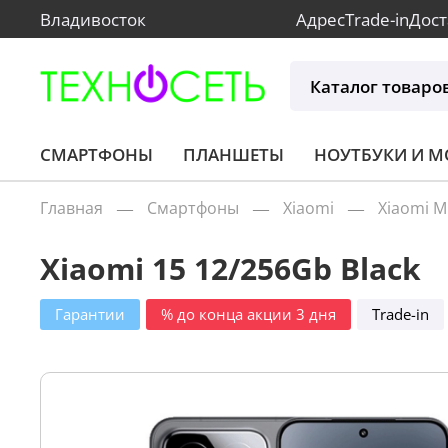
Владивосток
Адрес
Trade-in
Дост
Каталог товаро
СМАРТФОНЫ
ПЛАНШЕТЫ
НОУТБУКИ И 
Главная
Смартфоны
Xiaomi
Xiaomi M
Xiaomi 15 12/256Gb Black
Гарантии
% до конца акции 3 дня
Trade-in