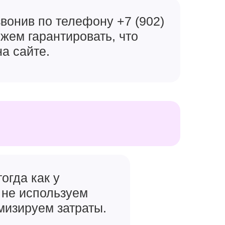
вонив по телефону +7 (902)
ожем гарантировать, что
на сайте.
огда как у
 не используем
мизируем затраты.