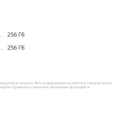
амленный
256 Гб
256 Гб
, делая
ативно
покупки и оплаты. Вся информация на сайте о товарах носит
 покупке проверять наличие желаемых функций и
т и
ка