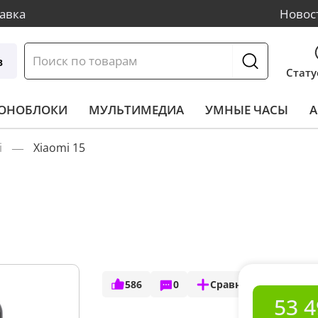
авка
Новос
в
Стату
МОНОБЛОКИ
МУЛЬТИМЕДИА
УМНЫЕ ЧАСЫ
А
i
Xiaomi 15
586
0
Сравнить
53 4