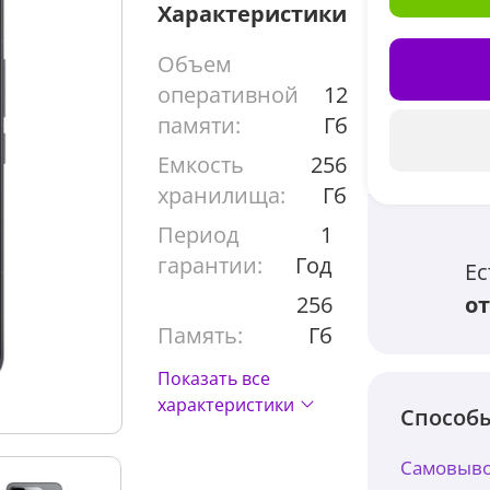
Характеристики
Объем
оперативной
12
памяти:
Гб
Емкость
256
хранилища:
Гб
Период
1
гарантии:
Год
Ес
256
от
Память:
Гб
Показать все
характеристики
Способы
Самовыво