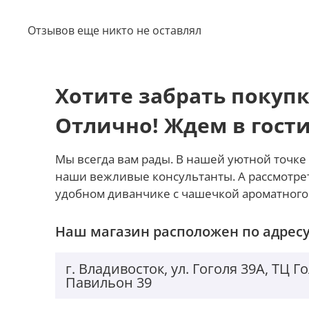
добавляет удобства для тех, кто всегда в движении.
Отзывов еще никто не оставлял
Три камеры по 50 Мп
Xiaomi 15 оснащен тремя камерами по 50 Мп кажда
любых условиях. Телевик с 2,5-кратным оптическ
Хотите забрать покупк
расстоянии 10 см обеспечат детализированные фот
Отлично! Ждем в гост
Защита IP68
Мы всегда вам рады. В нашей уютной точке 
Не бойтесь непогоды или случайных погружений: с
наши вежливые консультанты. А рассмотре
так и погружение в воду. Это делает смартфон ид
удобном диванчике с чашечкой ароматного
приключений, не жертвуя при этом своей элегантн
HyperOS 2.0
Наш магазин расположен по адресу
Смартфон работает на новейшей операционной сист
г. Владивосток, ул. Гоголя 39А, ТЦ 
пользователю доступ к множеству новейших функц
Павильон 39
работы и высокая производительность делают исп