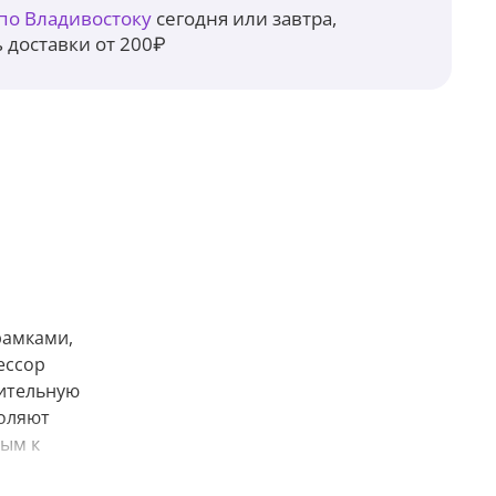
 по Владивостоку
сегодня или завтра,
 доставки от 200₽
рамками,
ессор
лительную
воляют
вым к