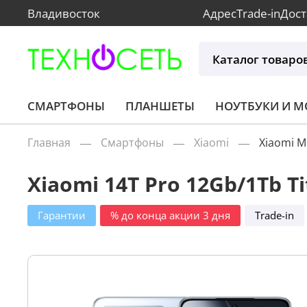
Владивосток
Адрес
Trade-in
Дост
Каталог товаро
СМАРТФОНЫ
ПЛАНШЕТЫ
НОУТБУКИ И 
Главная
Смартфоны
Xiaomi
Xiaomi M
Xiaomi 14T Pro 12Gb/1Tb Ti
Гарантии
% до конца акции 3 дня
Trade-in