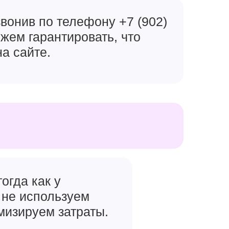
вонив по телефону +7 (902)
ожем гарантировать, что
на сайте.
огда как у
 не используем
мизируем затраты.