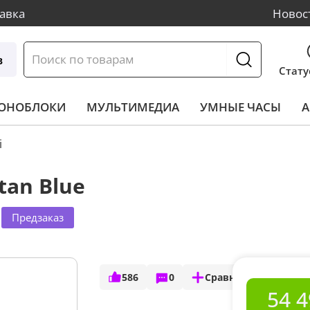
авка
Новос
в
Стату
МОНОБЛОКИ
МУЛЬТИМЕДИА
УМНЫЕ ЧАСЫ
А
i
tan Blue
Предзаказ
586
0
Сравнить
54 4