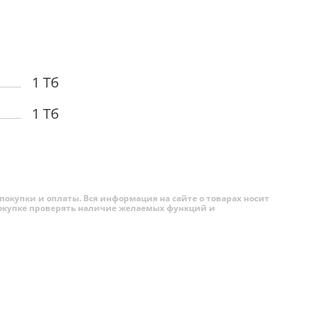
оятное
ь
1 Тб
 и
ч с
1 Тб
ение дня.
с с
о
покупки и оплаты. Вся информация на сайте о товарах носит
о отличным
 покупке проверять наличие желаемых функций и