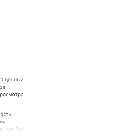
снащенный
ое
просмотра
рость
ом
видео без