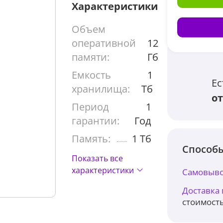
Характеристики
Объем
оперативной
12
памяти:
Гб
Емкость
1
Ес
хранилища:
Тб
от
Период
1
гарантии:
Год
Память:
1 Тб
Способы
Показать все
характеристики
Самовыво
Доставка
стоимость