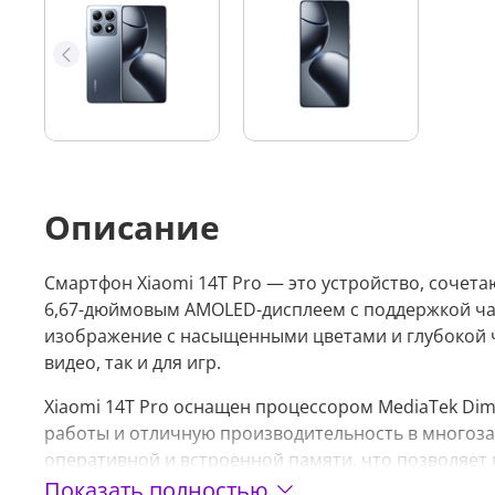
Описание
Смартфон Xiaomi 14T Pro — это устройство, соче
6,67-дюймовым AMOLED-дисплеем с поддержкой час
изображение с насыщенными цветами и глубокой ч
видео, так и для игр.
Xiaomi 14T Pro оснащен процессором MediaTek Dim
работы и отличную производительность в многоз
оперативной и встроенной памяти, что позволяет
ущерба для производительности.
Показать полностью