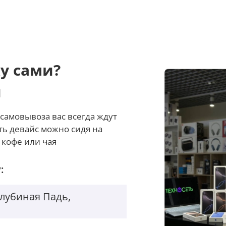
у сами?
и
самовывоза вас всегда ждут
ть девайс можно сидя на
 кофе или чая
:
Голубиная Падь,