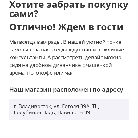
Вентилятор Xiaomi Mijia Smart Evaporative Cooling
Хотите забрать покупку
Fan – это не только эффективный вентилятор, но и
сами?
прекрасный дизайнерский предмет. Его
фронтальная панель имеет решётку воздуховода
Отлично! Ждем в гости
длиной 0,4 м, которая гарантирует
“дальнобойность” воздушного потока до 10 метров.
Мы всегда вам рады. В нашей уютной точке
Четыре режима работы
самовывоза вас всегда ждут наши вежливые
консультанты. А рассмотреть девайс можно
Четыре режима подачи воздуха – «прямой обдув»,
сидя на удобном диванчике с чашечкой
«естественный ветер», «спящий ветер» и
ароматного кофе или чая
«охлаждение» – позволят вам выбрать оптимальный
режим в соответствии с вашими потребностями и
Наш магазин расположен по адресу:
предпочтениями. Вентилятор имеет низкое
энергопотребление, расход электроэнергии в 1 кВтч
г. Владивосток, ул. Гоголя 39А, ТЦ
за пять дней работы устройства на максимальной
Голубиная Падь, Павильон 39
мощности.
Управление со смартфона