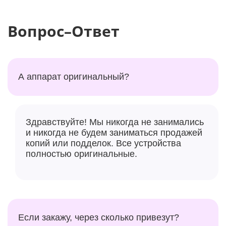
Не нужно больше терять время на ручное
управление вентилятором – теперь управляйте им
голосом или через мобильное приложение Mijia.
Вопрос–Ответ
Совместимость с голосовыми командами XiaoAI
позволяет изменять настройки вентилятора без
необходимости вставать с места, а мобильное
приложение Mijia дает возможность управлять
А аппарат оригинальный?
вентилятором удаленно и создавать
персонализированные настройки в соответствии с
вашими потребностями.
Здравствуйте! Мы никогда не занимались
и никогда не будем заниматься продажей
копий или подделок. Все устройства
полностью оригинальные.
Если закажу, через сколько привезут?