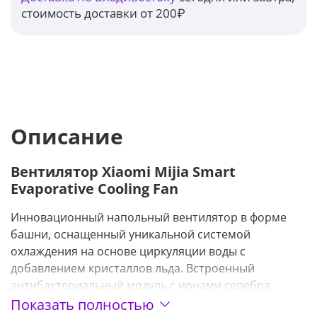
стоимость доставки от 200₽
Описание
Вентилятор Xiaomi Mijia Smart
Evaporative Cooling Fan
Инновационный напольный вентилятор в форме
башни, оснащенный уникальной системой
охлаждения на основе циркуляции воды с
добавлением кристаллов льда. Встроенный
антибактериальный модуль с ионами серебра
обеспечивает до 99,99% эффективности очистки
Показать полностью