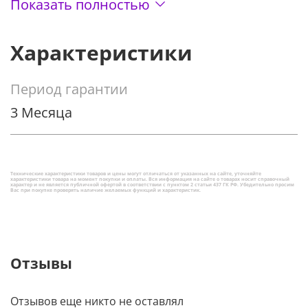
Особенности
Показать полностью
Производительная работа. Естественное испарение
Характеристики
воды без возникновения тумана. Двойной
антибактериальный фильтр с системой
автоматической сушки. Тихая работа. Качественный
Период гарантии
дисплей. 5-литровый резервуар для воды
3 Месяца
Забота о здоровье
Важность увлажнителя воздуха доказана
многочисленными исследованиями. Пересушенный
Технические характеристики товаров и цены могут отличаться от указанных на сайте, уточняйте
характеристики товара на момент покупки и оплаты. Вся информация на сайте о товарах носит справочный
воздух может повлиять на состояние слизистой и
характер и не является публичной офертой в соответствии с пунктом 2 статьи 437 ГК РФ. Убедительно просим
Вас при покупке проверять наличие желаемых функций и характеристик.
развитие всевозможных бактерий. Xiaomi Mijia Pure
2 способен за десять минут увлажнить воздух в
помещении. За это отвечает эффективный спрей
фильтр, который использует 600 мл воды в час для
Отзывы
создания комфортного увлажненного воздуха. В
увлажнителе используется двойной
Отзывов еще никто не оставлял
антибактериальный фильтр с системой