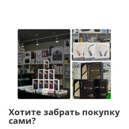
автоматической сушки для предотвращения
возникновения и развития бактерий.
Дисплей
В увлажнителе Xiaomi Mijia Pure 2 используется LED
экран, отображающий текущий уровень влажности
воздуха и выбранный режим работы. Также здесь
используется датчик Холла, определяющий
количество воды в резервуаре.
5 литров
Объем резервуара для воды составляет пять
литров, которого достаточно на 16 часов
использования увлажнителя. При своей
производительности увлажнитель обладает тихим
Хотите забрать покупку
уровнем шума. Так, в спящем режиме работа
сами?
производится с уровнем шума всего в 34 Дб, а