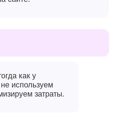
огда как у
 не используем
мизируем затраты.