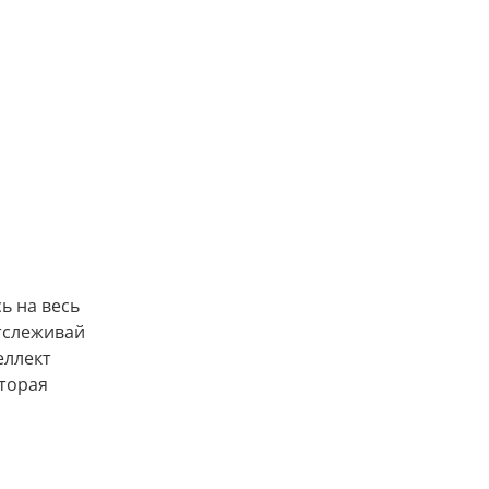
ь на весь
тслеживай
еллект
оторая