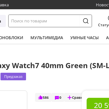
авка
Новос
в
Стату
МОНОБЛОКИ
МУЛЬТИМЕДИА
УМНЫЕ ЧАСЫ
А
xy Watch7 40mm Green (SM-L
Предзаказ
586
0
Сравнить
20 5