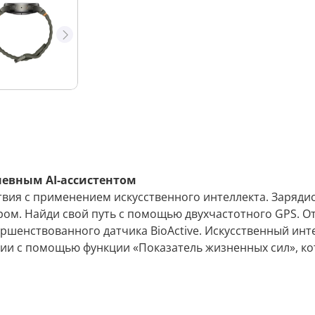
невным AI-ассистентом
вия с применением искусственного интеллекта. Зарядис
ом. Найди свой путь с помощью двухчастотного GPS. О
ершенствованного датчика BioActive. Искусственный инт
нии с помощью функции «Показатель жизненных сил», к