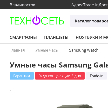
Владивосток
Адрес
Trade-in
Дост
Каталог товаро
СМАРТФОНЫ
ПЛАНШЕТЫ
НОУТБУКИ И 
Главная
Умные часы
Samsung Watch
Умные часы Samsung Gala
Гарантии
% до конца акции 3 дня
Trade-in