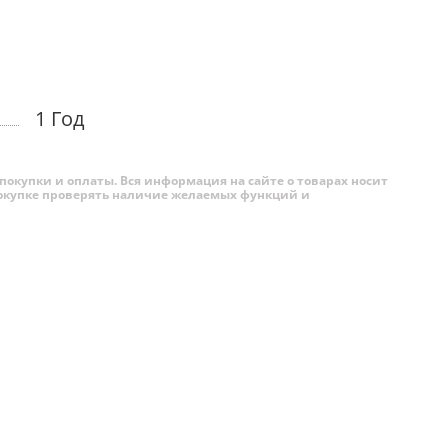
тных
1 Год
еключаться
время
покупки и оплаты. Вся информация на сайте о товарах носит
 покупке проверять наличие желаемых функций и
alaxy
кращений,
когда-
1 + L5),