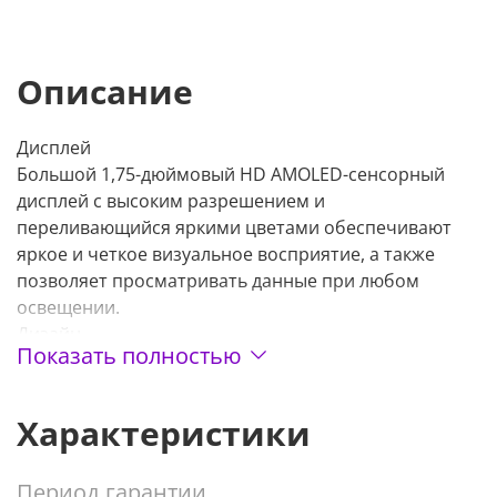
Описание
Дисплей
Большой 1,75-дюймовый HD AMOLED-сенсорный
дисплей с высоким разрешением и
переливающийся яркими цветами обеспечивают
яркое и четкое визуальное восприятие, а также
позволяет просматривать данные при любом
освещении.
Дизайн
Показать полностью
Дизайн часов сочетается практически с любым
вариантом одежды, а удобный для кожи
силиконовый ремешок комфортен для ношения в
Характеристики
течение дня и ночи.
Прием и отправка вызовов
Период гарантии
Подключившись к смартфону по Bluetooth можно