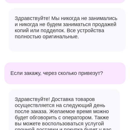
ножей. Скорость вращения дисков также можно
настраивать от 2000 до 6000 об/мин в зависимости
от желаемой степени заточки. Диаметр дисков
Здравствуйте! Мы никогда не занимались
составляет 50 мм, а толщина всего 1 мм, что
и никогда не будем заниматься продажей
обеспечивает равномерное и аккуратное снятие
копий или подделок. Все устройства
металла с лезвия
полностью оригинальные.
Если закажу, через сколько привезут?
Здравствуйте! Доставка товаров
осуществляется на следующий день
после заказа. Желаемое время можно
будет обговорить с оператором. Также
вы можете воспользоваться услугой
срочной доставки и покупка будет у вас