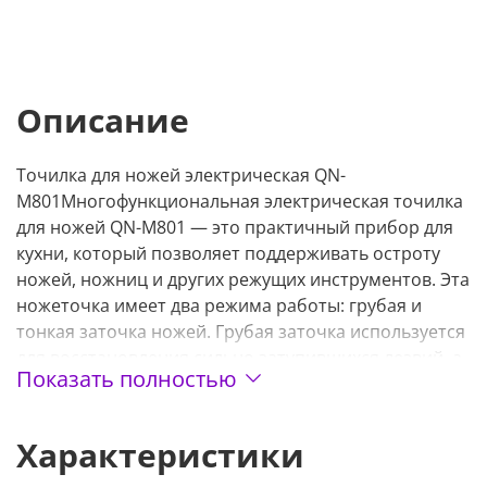
Описание
Точилка для ножей электрическая QN-
M801
Многофункциональная электрическая точилка
для ножей QN-M801 — это практичный прибор для
кухни, который позволяет поддерживать остроту
ножей, ножниц и других режущих инструментов. Эта
ножеточка имеет два режима работы: грубая и
тонкая заточка ножей. Грубая заточка используется
для восстановления сильно затупившихся лезвий, а
Показать полностью
тонкая заточка — для доведения до идеальной
остроты и полировки.
Характеристики
Устройство имеет высокую точность и скорость