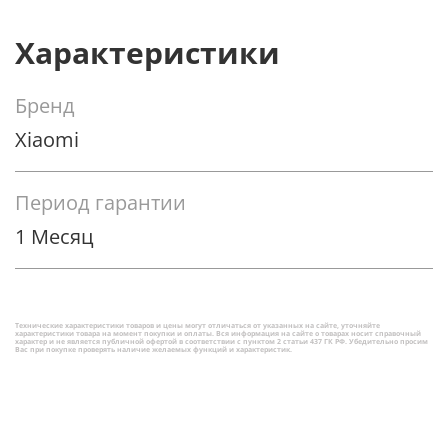
Характеристики
Бренд
Xiaomi
Период гарантии
1 Месяц
Технические характеристики товаров и цены могут отличаться от указанных на сайте, уточняйте
характеристики товара на момент покупки и оплаты. Вся информация на сайте о товарах носит справочный
характер и не является публичной офертой в соответствии с пунктом 2 статьи 437 ГК РФ. Убедительно просим
Вас при покупке проверять наличие желаемых функций и характеристик.