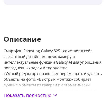
Описание
Смартфон Samsung Galaxy S25+ сочетает в себе
элегантный дизайн, мощную камеру и
интеллектуальные функции Galaxy AI для упрощения
повседневных задач и творчества.
«Умный редактор» позволяет перемещать и удалять
объекты на фото. «Быстрый монтаж» собирает
лучшие моменты из галереи и автоматически
создает тематическое видео, например, с вашим
Показать полностью
питомцем. «Генератор текста» быстро создает
тексты на любую заданную тему – легко и удобно. «AI