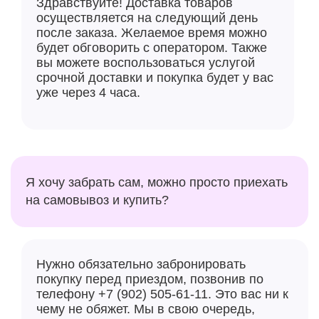
Здравствуйте! Доставка товаров
мгновенно авторизоваться и войти в систему, для
осуществляется на следующий день
других же пользователей доступ будет запрещен.
после заказа. Желаемое время можно
Поддержка GPS и ГЛОНАСС обеспечивает высокую
будет обговорить с оператором. Также
точность спутниковой навигации, что позволяет
вы можете воспользоваться услугой
срочной доставки и покупка будет у вас
легко строить оптимальные маршруты из одной
уже через 4 часа.
точки в другую.
Источником питания служит литий-ионный
аккумулятор. Емкость составляет 5000 мА*ч. Этого
показателя достаточно для многочасовой
эксплуатации смартфона в активном режиме.
Я хочу забрать сам, можно просто приехать
Поддержка обратной беспроводной зарядки дает
на самовывоз и купить?
возможность превратить аппарат в автономный
источник питания для других устройств.
Нужно обязательно забронировать
покупку перед приездом, позвонив по
телефону +7 (902) 505-61-11. Это вас ни к
чему не обяжет. Мы в свою очередь,