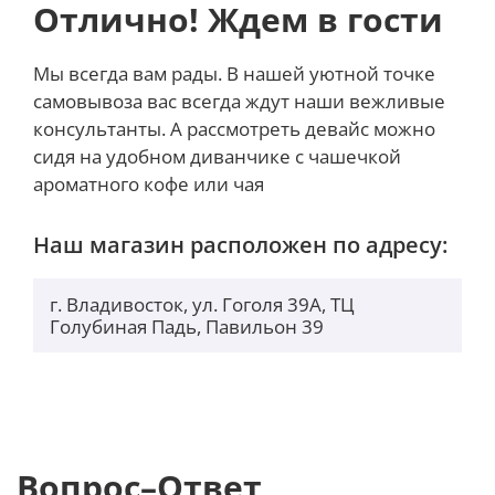
Отлично! Ждем в гости
использовать даже под солнечными лучами.
Высокая детализация контента обусловлена
Мы всегда вам рады. В нашей уютной точке
разрешением 3120 х 1440 пикселей.
самовывоза вас всегда ждут наши вежливые
консультанты. А рассмотреть девайс можно
сидя на удобном диванчике с чашечкой
Качественное фото и видео
ароматного кофе или чая
С Samsung Galaxy S25 Ultra можно запечатлевать
каждый момент жизни — фотоснимки получаются
Наш магазин расположен по адресу:
яркими, насыщенными и хорошо
детализированными, без шумов. Это
г. Владивосток, ул. Гоголя 39А, ТЦ
обеспечивается основным модулем камер, которые
Голубиная Падь, Павильон 39
имеют впечатляющее разрешение — 200+50+50+10
МП. Предусмотрена поддержка оптического зума —
трех- и пятикратного. С его помощью можно
приближать отдаленные объекты без
значительного ухудшения их четкости и
Вопрос–Ответ
детализации. Что касается цифрового зума, то здесь