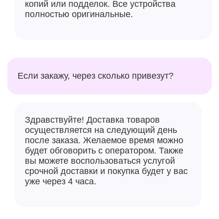
Эти иммерсивные экраны созданы для грандиозных
копий или подделок. Все устройства
полностью оригинальные.
игр. Увеличенный размер и ультратонкие рамки 6,2-
дюймового FHD+ экрана Galaxy S24 и 6,7-дюймового
QHD+ экрана Galaxy S24+ обеспечивают
максимальное погружение в игру. А функция Vision
Booster делает цветопередачу и контрастность
оптимальными.
Если закажу, через сколько привезут?
Быстрая Отправка за пределами вашей
экосистемы
Здравствуйте! Доставка товаров
Вы не ограничены смартфонами Galaxy.
осуществляется на следующий день
Используйте QR-коды и сохраненные контакты,
после заказа. Желаемое время можно
чтобы делиться контентом с пользователями iOS
будет обговорить с оператором. Также
или друзьями и родственниками, даже если они
вы можете воспользоваться услугой
срочной доставки и покупка будет у вас
находятся далеко. Переносите данные просто
уже через 4 часа.
Всего за несколько шагов перенесите свои
фотографии, приложения и сообщения на новый
Galaxy с помощью приложения Smart Switch, даже с