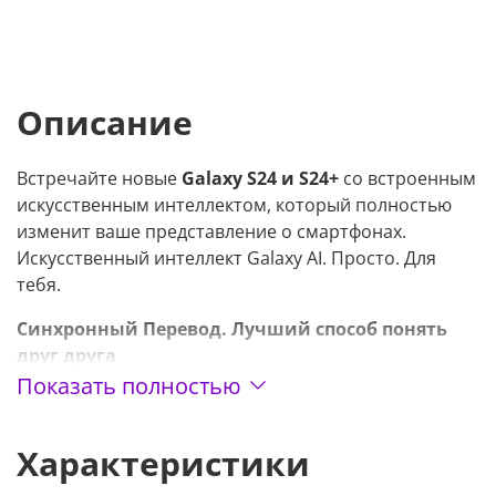
Описание
Встречайте новые
Galaxy S24 и S24+
со встроенным
искусственным интеллектом, который полностью
изменит ваше представление о смартфонах.
Искусственный интеллект Galaxy AI. Просто. Для
тебя.
Синхронный Перевод. Лучший способ понять
друг друга
Показать полностью
Просто позвоните тому, кто говорит на другом
языке, и функция Синхронный Перевод поможет
Характеристики
вам понять друг друга. Теперь вы можете говорить
на других языках, не изучая их. И переписываться