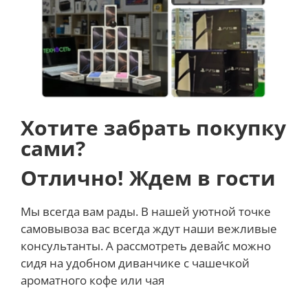
все.
50 МП. Невероятный уровень четкости
Целая вселенная пикселей в вашем смартфоне.
Делайте снимки высокого разрешения, которые
точно выдержат испытание временем.
Хотите забрать покупку
Четкие детали даже в темноте с Ночным Зумом
сами?
Снимайте яркие, красочные и четкие фотографии
даже в темноте с технологией AI ISP. Создавайте
Отлично! Ждем в гости
портреты мечты. Увеличьте масштаб в 2 или даже в
3 раза. Расстояние и освещенность больше не
Мы всегда вам рады. В нашей уютной точке
имеют значения.
самовывоза вас всегда ждут наши вежливые
консультанты. А рассмотреть девайс можно
Ближе с каждым кликом
сидя на удобном диванчике с чашечкой
Просто продолжайте увеличивать. Перейдите от 1x
ароматного кофе или чая
к 2x или даже 3x кратному увеличению.