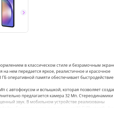
ормлением в классическом стиле и безрамочным экран
ая на нем передается яркое, реалистичное и красочное
 8 ГБ оперативной памяти обеспечивает быстродействие
Мп с автофокусом и вспышкой, которая позволяет созда
лнительно предлагается камера 32 Мп. Стереодинамики 
щенный звук. В мобильном устройстве реализованы
рфейсы беспроводного подключения Wi-Fi/Bluetooth. Ак