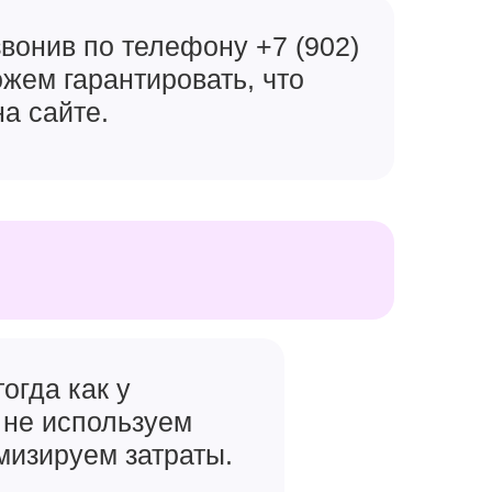
вонив по телефону +7 (902)
ожем гарантировать, что
на сайте.
огда как у
 не используем
мизируем затраты.