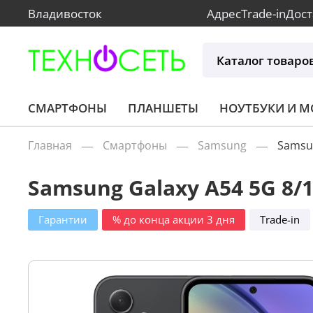
Владивосток
Адрес
Trade-in
Дост
Каталог товаро
СМАРТФОНЫ
ПЛАНШЕТЫ
НОУТБУКИ И 
Главная
Смартфоны
Samsung
Samsu
Samsung Galaxy A54 5G 8/
Гарантии
% до конца акции 3 дня
Trade-in