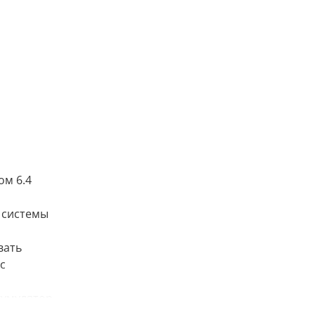
ом 6.4
 системы
вать
с
кумулятор