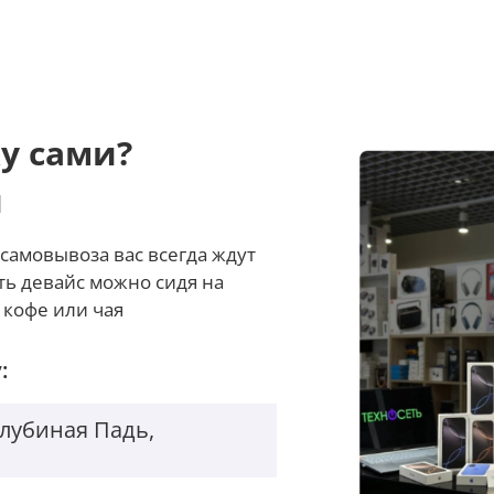
у сами?
и
самовывоза вас всегда ждут
ть девайс можно сидя на
 кофе или чая
:
Голубиная Падь,