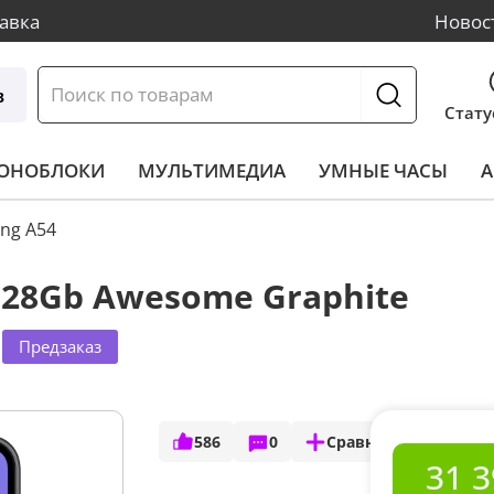
авка
Новос
в
Стату
МОНОБЛОКИ
МУЛЬТИМЕДИА
УМНЫЕ ЧАСЫ
А
ng A54
128Gb Awesome Graphite
Предзаказ
586
0
Сравнить
31 3