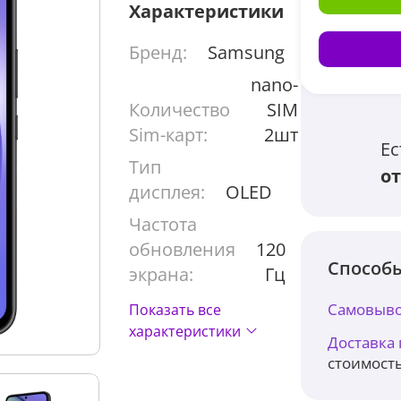
Характеристики
Бренд:
Samsung
nano-
Количество
SIM
Sim-карт:
2шт
Ес
Тип
от
дисплея:
OLED
Частота
обновления
120
Способы
экрана:
Гц
Самовыво
Показать все
характеристики
Доставка
стоимость