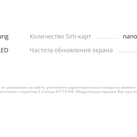
amsung Galaxy A54 без подзарядки.
ung
Количество Sim-карт
nano
LED
Частота обновления экрана
от указанных на сайте, уточняйте характеристики товара на момент 
ветствии с пунктом 2 статьи 437 ГК РФ. Убедительно просим Вас при