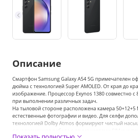
Описание
Смартфон Samsung Galaxy A54 5G примечателен оф
дюйма с технологией Super AMOLED. От края до кр
изображение. Процессор Exynos 1380 совместно с
при выполнении различных задач.
На тыловой стороне расположена камера 50+12+5 
естественные фотографии и видео. Для селфи допо
технологией Dolby Atmos формируют чистый насы
одновременная работа с двумя картами SIM и инте
Показать полностью