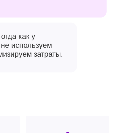
огда как у
 не используем
мизируем затраты.