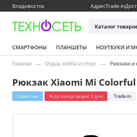
Владивосток
Адрес
Trade-in
Дост
Каталог товаро
СМАРТФОНЫ
ПЛАНШЕТЫ
НОУТБУКИ И 
Главная
Отдых, хобби и спорт
Рюкзаки и 
Рюкзак Xiaomi Mi Colorfu
Гарантии
% до конца акции 3 дня
Trade-in