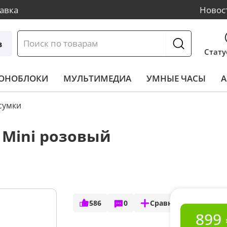
авка
Новос
в
Стату
МОНОБЛОКИ
МУЛЬТИМЕДИА
УМНЫЕ ЧАСЫ
А
сумки
l Mini розовый
586
0
Сравнить
899