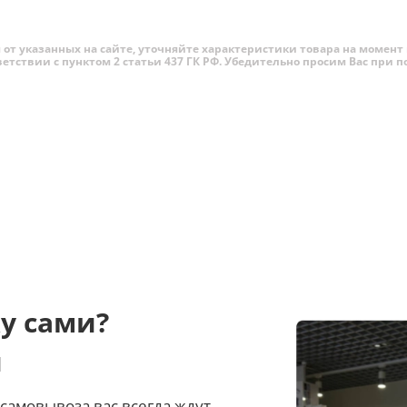
от указанных на сайте, уточняйте характеристики товара на момент 
ветствии с пунктом 2 статьи 437 ГК РФ. Убедительно просим Вас при
у сами?
и
самовывоза вас всегда ждут