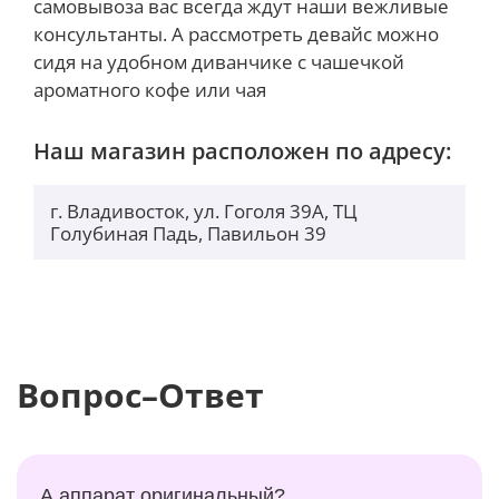
самовывоза вас всегда ждут наши вежливые
прилегать к спине, равномерно распределяя
консультанты. А рассмотреть девайс можно
нагрузку на нее. Воздух, проходящий через
сидя на удобном диванчике с чашечкой
сетчатую ткань, отводит излишки тепла и
ароматного кофе или чая
обеспечивает комфорт при длительном ношении.
Кроме того, на рюкзаке предусмотрен удобный
Наш магазин расположен по адресу:
карман с быстрым доступом, куда можно положить
паспорт, проездной или другие мелочи.
г. Владивосток, ул. Гоголя 39А, ТЦ
Голубиная Падь, Павильон 39
Вопрос–Ответ
А аппарат оригинальный?