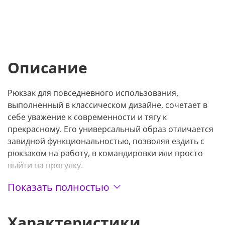
Описание
Рюкзак для повседневного использования,
выполненный в классическом дизайне, сочетает в
себе уважение к современности и тягу к
прекрасному. Его универсальный образ отличается
завидной функциональностью, позволяя ездить с
рюкзаком на работу, в командировки или просто
выйти на прогулку.
Во внешний отсек можно положить мелочи, к
Показать полностью
которым требуется быстрый доступ: внешний
аккумулятор, ключи, кабели и др. Во внутренний
Характеристики
отсек может влезть ноутбук диагональю 15.6", а