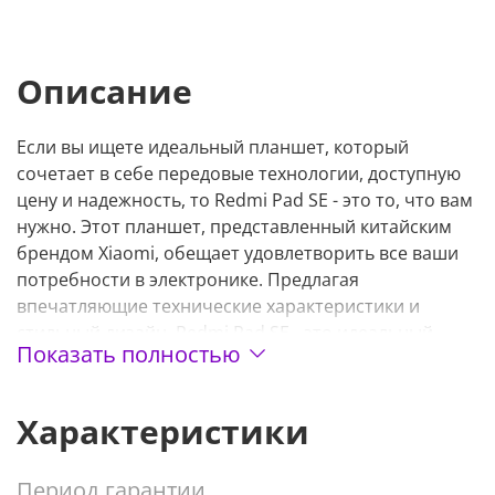
Описание
Если вы ищете идеальный планшет, который
сочетает в себе передовые технологии, доступную
цену и надежность, то Redmi Pad SE - это то, что вам
нужно. Этот планшет, представленный китайским
брендом Xiaomi, обещает удовлетворить все ваши
потребности в электронике. Предлагая
впечатляющие технические характеристики и
стильный дизайн, Redmi Pad SE - это идеальный
Показать полностью
спутник для вашей повседневной жизни.
Redmi Pad SE оснащен процессором Snapdragon 680
Характеристики
Mobile Platform, который работает на базе 6-нм
технологии производства. Этот процессор имеет 8
ядер и достигает частоты до 2.4 ГГц, обеспечивая
Период гарантии