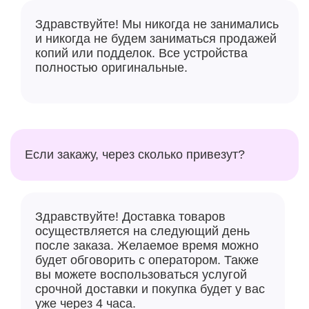
характеристиками и удобствами, он готов
Здравствуйте! Мы никогда не занимались
удовлетворить потребности даже самых
и никогда не будем заниматься продажей
требовательных пользователей. Не упустите шанс
копий или подделок. Все устройства
приобрести этот планшет и улучшить свой опыт
полностью оригинальные.
использования электроники.
Если закажу, через сколько привезут?
Здравствуйте! Доставка товаров
осуществляется на следующий день
после заказа. Желаемое время можно
будет обговорить с оператором. Также
вы можете воспользоваться услугой
срочной доставки и покупка будет у вас
уже через 4 часа.