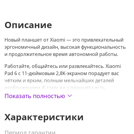
Описание
Новый планшет от Xiaomi — это привлекательный
эргономичный дизайн, высокая функциональность
и продолжительное время автономной работы.
Работайте, общайтесь или развлекайтесь. Xiaomi
Pad 6 c 11-дюймовым 2,8K-экраном порадует вас
чётким и ярким, полным мельчайших деталей
изображением. К тому же у планшета есть
возможность ввода данных при помощи стилуса
Показать полностью
(продаётся отдельно)
Характеристики
Быструю и бесперебойную работу Xiaomi Pad 6
обеспечивают 7-нм восьмиядерный процессор
Snapdragon 870 с тактовой частотой до 3,2 ГГц а
Период гарантии