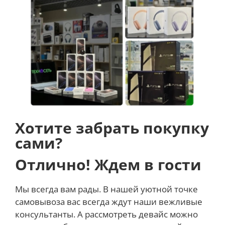
поддерживает быструю зарядку мощностью 33 Вт,
что обеспечивает ещё большее удобство при
работе на планшете.
Pad 6 поддерживает беспроводные соединения,
такие как Wi-Fi и Bluetooth, что позволяет легко
подключаться к Интернету и другим устройствам.
Хотите забрать покупку
сами?
Отлично! Ждем в гости
Мы всегда вам рады. В нашей уютной точке
самовывоза вас всегда ждут наши вежливые
консультанты. А рассмотреть девайс можно