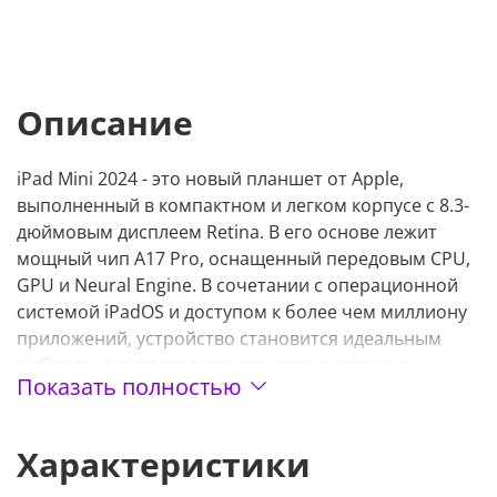
Описание
iPad Mini 2024 - это новый планшет от Apple,
выполненный в компактном и легком корпусе с 8.3-
дюймовым дисплеем Retina. В его основе лежит
мощный чип A17 Pro, оснащенный передовым CPU,
GPU и Neural Engine. В сочетании с операционной
системой iPadOS и доступом к более чем миллиону
приложений, устройство становится идеальным
выбором для повседневного использования.
Показать полностью
Представляем модель с белым корпусом и Wi-Fi,
объемом памяти 128 ГБ. Приобрести планшет iPad
Mini 2024 можно у нас в indexIQ с доставкой по
Характеристики
городу или с возможностью самовывоза.