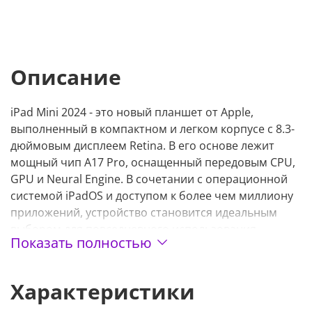
Описание
iPad Mini 2024 - это новый планшет от Apple,
выполненный в компактном и легком корпусе с 8.3-
дюймовым дисплеем Retina. В его основе лежит
мощный чип A17 Pro, оснащенный передовым CPU,
GPU и Neural Engine. В сочетании с операционной
системой iPadOS и доступом к более чем миллиону
приложений, устройство становится идеальным
выбором для повседневного использования.
Показать полностью
Представляем модель с белым корпусом и Wi-Fi,
объемом памяти 128 ГБ. Приобрести планшет iPad
Mini 2024 можно у нас в indexIQ с доставкой по
Характеристики
городу или с возможностью самовывоза.