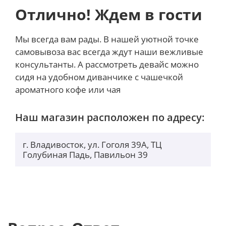
даже в темных условиях благодаря подсветке.
Отлично! Ждем в гости
MacBook Air 15 16GB 512GB SSD 10-GPU
Space Gray
полностью интегрирован в экосистему Apple, что
Мы всегда вам рады. В нашей уютной точке
позволяет вам легко синхронизировать данные и
самовывоза вас всегда ждут наши вежливые
работать с другими устройствами Apple. iCloud
консультанты. А рассмотреть девайс можно
обеспечивает доступ к вашим файлам в любом
сидя на удобном диванчике с чашечкой
месте, а широкий выбор приложений для macOS
ароматного кофе или чая
расширяет функциональность вашего ноутбука.
Наш магазин расположен по адресу:
MacBook Air 15 также предлагает удивительный звук
и качественную камеру для видеоконференций.
Динамики с поддержкой технологии Dolby Atmos
г. Владивосток, ул. Гоголя 39А, ТЦ
Голубиная Падь, Павильон 39
обеспечивают пространственный звук, а камера
FaceTime HD 1080p делает ваше общение более
ярким и четким.