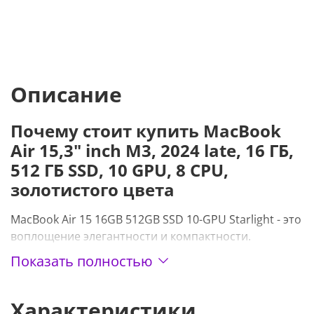
Описание
Почему стоит купить MacBook
Air 15,3" inch M3, 2024 late, 16 ГБ,
512 ГБ SSD, 10 GPU, 8 CPU,
золотистого цвета
MacBook Air 15 16GB 512GB SSD 10-GPU S
tarlight
- это
воплощение элегантности и компактности.
Сверхтонкий корпус, легкий и прочный, делает его
Показать полностью
идеальным спутником везде, куда бы вы ни
отправились. Ноутбук легко помещается в рюкзак и
Характеристики
готов к использованию в любой момент.