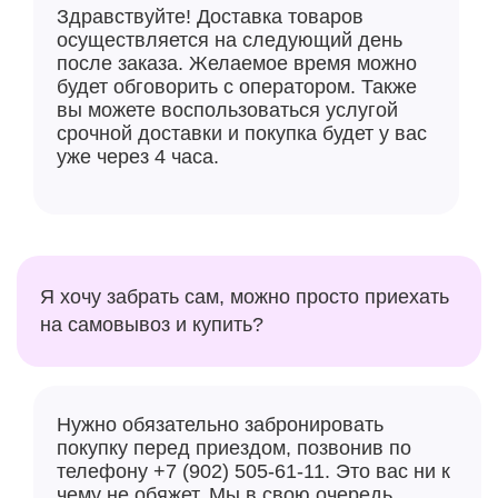
поддержкой технологии Retina.
Здравствуйте! Доставка товаров
Производительность:
Чип Apple M3
осуществляется на следующий день
обеспечивает до 1,6 раз большую скорость по
после заказа. Желаемое время можно
сравнению с предыдущими моделями MacBook
будет обговорить с оператором. Также
Air.
вы можете воспользоваться услугой
срочной доставки и покупка будет у вас
Автономная работа:
До 18 часов работы на
уже через 4 часа.
одной зарядке, что делает MacBook Air
надежным компаньоном в вашей
повседневной жизни.
Порты и подключения:
Два порта
Thunderbolt, разъем для наушников и
поддержка Wi-Fi 6E для быстрой и стабильной
Я хочу забрать сам, можно просто приехать
связи.
на самовывоз и купить?
Клавиатура и Touch ID:
Клавиатура Magic
Keyboard с подсветкой и интегрированным
датчиком Touch ID для быстрого и безопасного
Нужно обязательно забронировать
доступа к вашему устройству и данным.
покупку перед приездом, позвонив по
Экологическая устойчивость:
Корпус Макбук
телефону +7 (902) 505-61-11. Это вас ни к
Аир изготовлен из 50% переработанных
чему не обяжет. Мы в свою очередь,