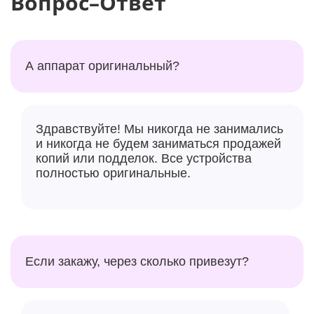
Вопрос–Ответ
А аппарат оригинальный?
Здравствуйте! Мы никогда не занимались
Все это делает MacBook Air 15 идеальным выбором
и никогда не будем заниматься продажей
копий или подделок. Все устройства
для тех, кто ищет мощный и портативный ноутбук,
полностью оригинальные.
который способен справиться с любыми задачами,
будь то работа, учеба или развлечения.
Основные характеристики:
Дизайн и портативность:
MacBook Air легко
Если закажу, через сколько привезут?
помещается в вашем рюкзаке и готов работать
в любых условиях.
Дисплей:
Дисплей, с высоким разрешением и