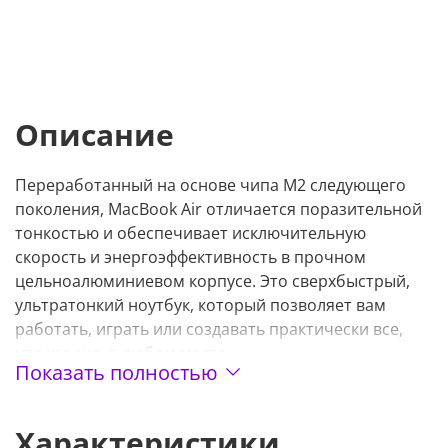
Описание
Переработанный на основе чипа M2 следующего
поколения, MacBook Air отличается поразительной
тонкостью и обеспечивает исключительную
скорость и энергоэффективность в прочном
цельноалюминиевом корпусе. Это сверхбыстрый,
ультратонкий ноутбук, который позволяет вам
работать, играть или создавать практически все,
что угодно, в любом месте.
Показать полностью
Новый дизайн
Характеристики