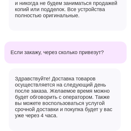
и никогда не будем заниматься продажей
Дисплей Liquid Retina
копий или подделок. Все устройства
полностью оригинальные.
Захватывающий дух 15-дюймовый
жидкокристаллический дисплей Retina — самый
большой и яркий из всех, когда—либо
использовавшихся в MacBook Air, с поддержкой 1
миллиарда цветов. Текст сверхчёткий, а фотографии
Если закажу, через сколько привезут?
и фильмы более яркие с невероятным контрастом и
четкими деталями.
Здравствуйте! Доставка товаров
осуществляется на следующий день
после заказа. Желаемое время можно
будет обговорить с оператором. Также
вы можете воспользоваться услугой
срочной доставки и покупка будет у вас
уже через 4 часа.