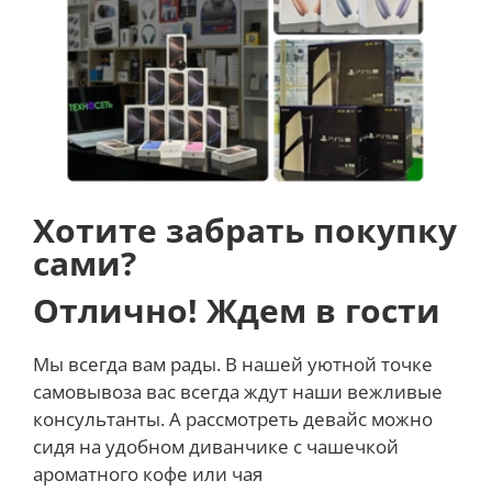
высокопроизводительного медиа-движка. И
продолжайте работать или играть — весь день и
всю ночь с временем автономной работы до 18
часов.
Больше скорости для всех
ваших приложений
Хотите забрать покупку
сами?
Все ваши приложения для работы в macOS
работают молниеносно, включая Microsoft 365 и
Отлично! Ждем в гости
многие из ваших любимых приложений для iOS. А
благодаря более чем 10 000 приложениям и
плагинам, оптимизированным для Apple silicon,
Мы всегда вам рады. В нашей уютной точке
ваше творческое будущее не имеет границ.
самовывоза вас всегда ждут наши вежливые
консультанты. А рассмотреть девайс можно
сидя на удобном диванчике с чашечкой
Творите, сколько душе угодно
ароматного кофе или чая