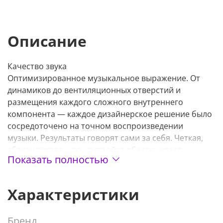
Описание
Качество звука
Оптимизированное музыкальное выражение. От
динамиков до вентиляционных отверстий и
размещения каждого сложного внутреннего
компонента — каждое дизайнерское решение было
сосредоточено на точном воспроизведении
музыки. Результаты говорят сами за себя. Четкая,
сбалансированная настройка обеспечивает
Показать полностью
широкий диапазон и эмоциональные нюансы
музыки, создавая незабываемые впечатления от
прослушивания, задуманные музыкантами.
Характеристики
Пользовательская звуковая система
Бренд
Двухслойная конструкция драйвера сводит к