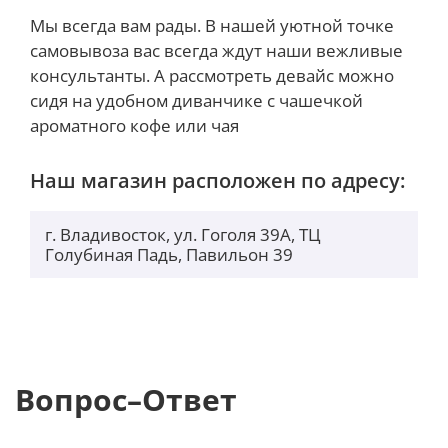
создаваемых Beats.
Мы всегда вам рады. В нашей уютной точке
Вы также можете зарядить его от планшета или
самовывоза вас всегда ждут наши вежливые
сетевой розетки. Когда вам понадобится зарядить
консультанты. А рассмотреть девайс можно
наушники, поместите их в футляр для зарядки и
сидя на удобном диванчике с чашечкой
подключите их к кабелю USB-C. Технология Fast Fuel
ароматного кофе или чая
позволяет заряжать наушники всего за 5 минут и
получать до 1 часа воспроизведения.
Наш магазин расположен по адресу:
г. Владивосток, ул. Гоголя 39А, ТЦ
Голубиная Падь, Павильон 39
Вопрос–Ответ