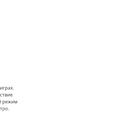
играх.
тствие
ый режим
тро.