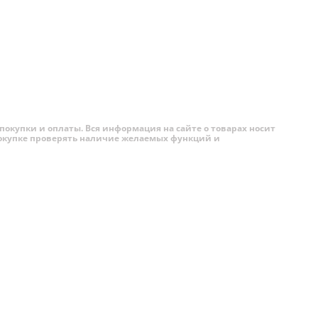
а первый
к
бые
нсоли, это
покупки и оплаты. Вся информация на сайте о товарах носит
 покупке проверять наличие желаемых функций и
од.