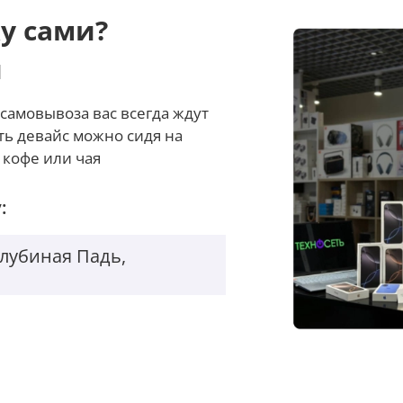
у сами?
и
самовывоза вас всегда ждут
ть девайс можно сидя на
 кофе или чая
:
Голубиная Падь,