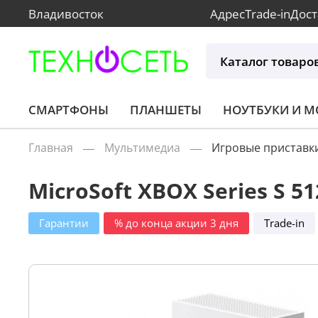
Владивосток
Адрес
Trade-in
Дост
Каталог товаро
СМАРТФОНЫ
ПЛАНШЕТЫ
НОУТБУКИ И 
Главная
Мультимедиа
Игровые приставк
MicroSoft XBOX Series S 5
Гарантии
% до конца акции 3 дня
Trade-in