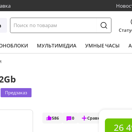
авка
Новос
в
Стату
МОНОБЛОКИ
МУЛЬТИМЕДИА
УМНЫЕ ЧАСЫ
А
и
12Gb
Предзаказ
586
0
Сравнить
26 4