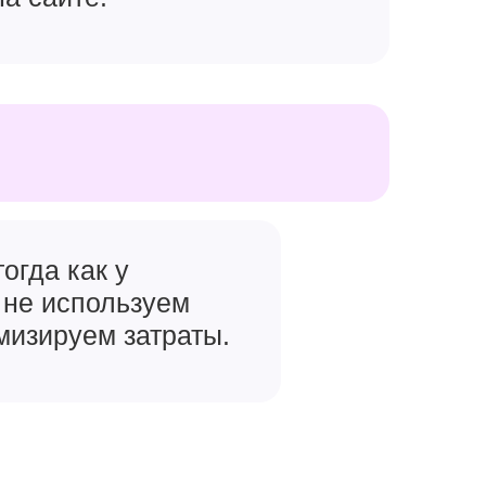
огда как у
 не используем
мизируем затраты.