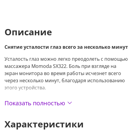
Описание
Снятие усталости глаз всего за несколько минут
Усталость глаз можно легко преодолеть с помощью
массажера Momoda SX322. Боль при взгляде на
экран монитора во время работы исчезнет всего
через несколько минут, благодаря использованию
этого устройства.
Его форма и структура позволяют ему складываться
Показать полностью
на 180º.
Согревает и массажирует
Характеристики
Маска-массажер Momoda, создает ощущения