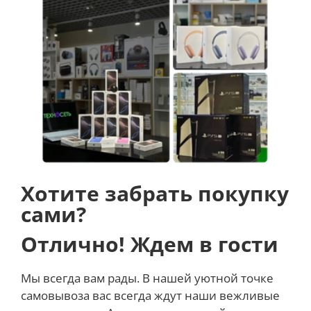
динамики.
До 2 часов непрерывной работы
Momoda SX322 имеет аккумулятор емкостью 1100
мАч, заряда которого хватит приблизительно на 2
часа непрерывного массажа. Зарядка устройства
осуществляется через порт USB Type-C.
Хотите забрать покупку
сами?
Отлично! Ждем в гости
Мы всегда вам рады. В нашей уютной точке
самовывоза вас всегда ждут наши вежливые