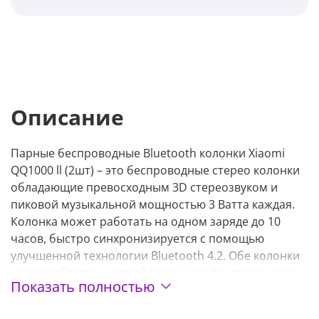
Описание
Парные беспроводные Bluetooth колонки Xiaomi
QQ1000 ll (2шт) – это беcпроводные стерео колонки
обладающие превосходным 3D стереозвуком и
пиковой музыкальной мощностью 3 Ватта каждая.
Колонка может работать на одном заряде до 10
часов, быстро синхронизируется с помощью
улучшенной технологии Bluetooth 4.2. Обе колонки
могут работать с устройствами как по отдельности,
Показать полностью
так и в стерео паре.