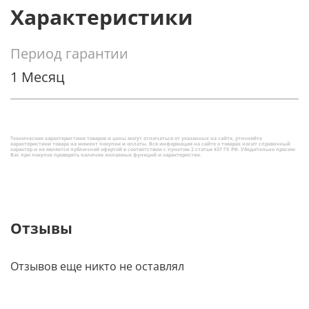
Характеристики
Период гарантии
1 Месяц
Технические характеристики товаров и цены могут отличаться от указанных на сайте, уточняйте
характеристики товара на момент покупки и оплаты. Вся информация на сайте о товарах носит справочный
характер и не является публичной офертой в соответствии с пунктом 2 статьи 437 ГК РФ. Убедительно просим
Вас при покупке проверять наличие желаемых функций и характеристик.
Отзывы
Отзывов еще никто не оставлял