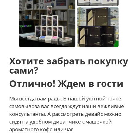
Эта кофемашина уже имеет два режима размера
порции, а именно 40 мл и 110 мл. Вы можете
регулировать количество экстрагируемого кофе
нажав кнопку
Простая установка
Покрытие в этой кофемашине используется магнит.
Вам нужен только один шаг для установки и
Хотите забрать покупку
удаления. Тем самым экономя время и усилия. будь
сами?
то приготовление кофе или уборка
Отлично! Ждем в гости
Мы всегда вам рады. В нашей уютной точке
самовывоза вас всегда ждут наши вежливые
консультанты. А рассмотреть девайс можно
сидя на удобном диванчике с чашечкой
ароматного кофе или чая