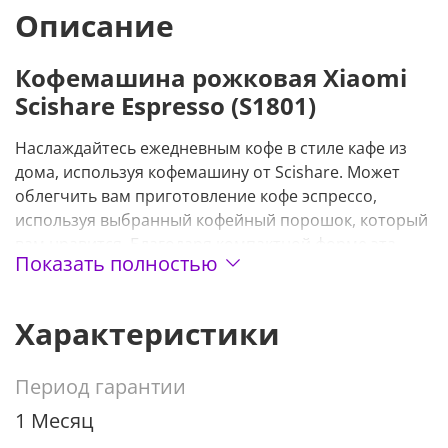
Описание
Кофемашина рожковая Xiaomi
Scishare Espresso (S1801)
Наслаждайтесь ежедневным кофе в стиле кафе из
дома, используя кофемашину от Scishare. Может
облегчить вам приготовление кофе эспрессо,
используя выбранный кофейный порошок, который
вам нравится. Благодаря компактной форме эта
Показать полностью
кофемашина от Scishare выглядит более элегантно и
может быть размещена где угодно
Характеристики
Технологии "Порошок без давления"
Кофемашины Scishare не мешают вам насладиться
Период гарантии
чашечкой кофе. Вам не нужно прессовать кофейную
1 Месяц
гущу в процессе, потому что он принял новейшие
технологии