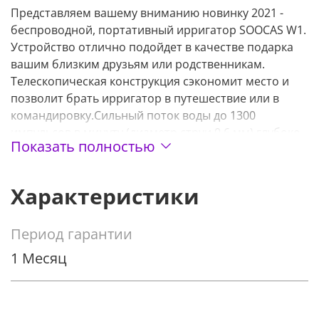
Представляем вашему вниманию новинку 2021 -
беспроводной, портативный ирригатор SOOCAS W1.
Устройство отлично подойдет в качестве подарка
вашим близким друзьям или родственникам.
Телескопическая конструкция сэкономит место и
позволит брать ирригатор в путешествие или в
командировку.Сильный поток воды до 1300
импульсов в минуту (диаметр струи 0,6 мм) глубоко
Показать полностью
проникает в щели зубов, смывая все остатки пищи.
Подобная чистка зубов позволяет эффективно
Характеристики
предотвратить появление зубного налета и другие
проблемы полости рта. В Soocas W1 имеется
встроенный высокоточный чип контроля давления,
Период гарантии
который регулирует работу устройства. С его
1 Месяц
помощью ирригатор может достигать 140 psi.
Насадки способны вращаться на 360 градусов,
очищая ротовую полость во всех направлениях и
делая это без особых усилий. Ирригатор