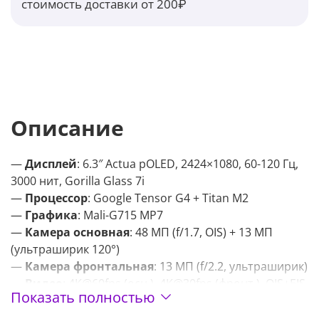
стоимость доставки от 200₽
Описание
—
Дисплей
: 6.3″ Actua pOLED, 2424×1080, 60-120 Гц,
3000 нит, Gorilla Glass 7i
—
Процессор
: Google Tensor G4 + Titan M2
—
Графика
: Mali-G715 MP7
—
Камера основная
: 48 МП (f/1.7, OIS) + 13 МП
(ультраширик 120°)
—
Камера фронтальная
: 13 МП (f/2.2, ультраширик)
—
Видео
: 4K@60fps (осн.), 4K@30fps (фронт.), OIS+EIS
Показать полностью
—
Аккумулятор
: 5100 мАч
—
Зарядка
: 45 Вт (50% за 30 мин), 10 Вт